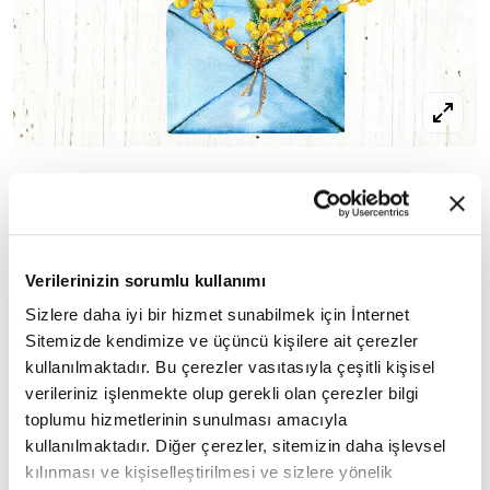
Zaman akar yer direnir gökyüzü kanat
gerer
Siz ölümsüz çiçeği taşırsınız göğsünüzde
Karanlığın ormanında iman güneşidir
Verilerinizin sorumlu kullanımı
gözünüz
Sizlere daha iyi bir hizmet sunabilmek için İnternet
Soluğunuz umutsuz ceylanların
Sitemizde kendimize ve üçüncü kişilere ait çerezler
gözyaşına sünger.
kullanılmaktadır. Bu çerezler vasıtasıyla çeşitli kişisel
verileriniz işlenmekte olup gerekli olan çerezler bilgi
Gün doğar rüzgâr eser bulut dolanır
toplumu hizmetlerinin sunulması amacıyla
kullanılmaktadır. Diğer çerezler, sitemizin daha işlevsel
Rahmet şarkısı söyler yağmurlar
kılınması ve kişiselleştirilmesi ve sizlere yönelik
Alnınız en soylu isyandır demir külçelere