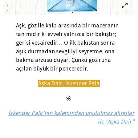
Aşk, göz ile kalp arasında bir maceranın
tanımıdır ki evveli yalnızca bir bakıştır;
gerisi vesairedir… O ilk bakıştan sonra
âşık durmadan sevgiliyi seyretme, ona
bakma arzusu duyar. Çünkü göz ruha
açılan büyük bir penceredir.
Aşka Dair, İskender Pala
🌼
İskender Pala'nın kaleminden unutulmaz alıntılar
ile "Aşka Dair"