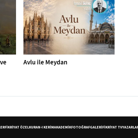
 ve
Avlu ile Meydan
LER
FİKRİYAT ÖZEL
KURAN-I KERİM
AKADEMİK
FOTOĞRAF
GALERİ
FİKRİYAT TV
YAZARLA