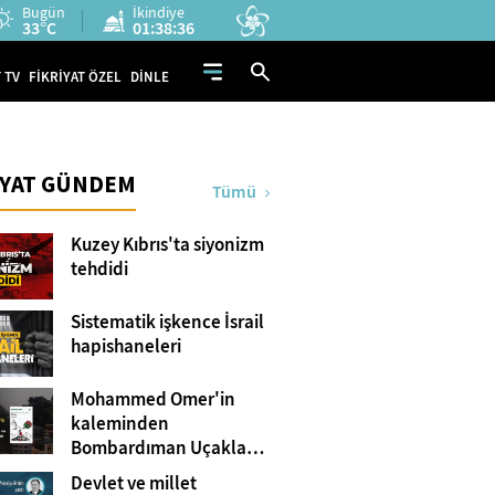
Bugün
İkindiye
33°C
01:38:35
 TV
FİKRİYAT ÖZEL
DİNLE
İYAT GÜNDEM
Tümü
Kuzey Kıbrıs'ta siyonizm
tehdidi
Sistematik işkence İsrail
hapishaneleri
Mohammed Omer'in
kaleminden
Bombardıman Uçakları
ve Tanklar Arasında
Devlet ve millet