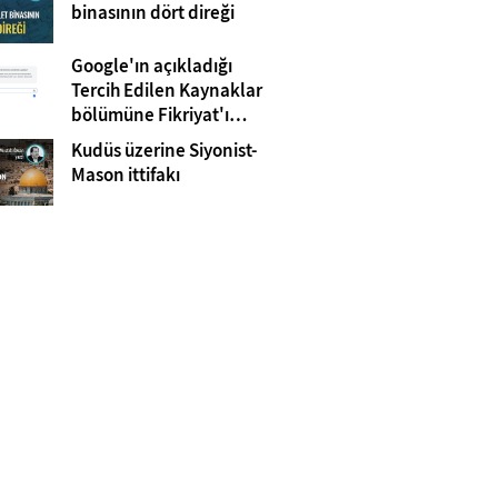
Gazze
binasının dört direği
Google'ın açıkladığı
Tercih Edilen Kaynaklar
bölümüne Fikriyat'ı
eklemeyi unutmayın!
Kudüs üzerine Siyonist-
Mason ittifakı