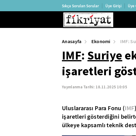
Sıkça Sorulan Sorular
Üye Girişi
Üye 
Anasayfa
Ekonomi
IMF: Su
IMF
:
Suriye
ek
işaretleri gös
Yayınlanma Tarihi:
18.11.2025 10:05
Uluslararası Para Fonu (
IMF
işaretleri gösterdiğini beli
ülkeye kapsamlı teknik dest