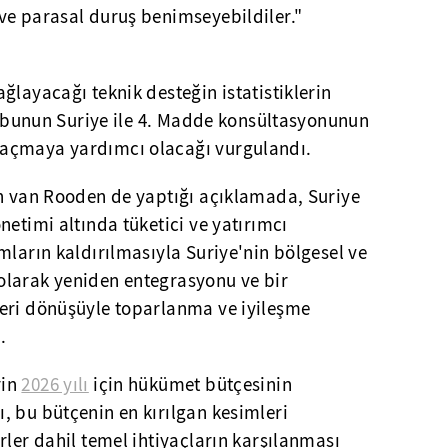
ve parasal duruş benimseyebildiler."
ğlayacağı teknik desteğin istatistiklerin
i, bunun Suriye ile 4. Madde konsültasyonunun
açmaya yardımcı olacağı vurgulandı.
on van Rooden de yaptığı açıklamada, Suriye
netimi altında tüketici ve yatırımcı
mların kaldırılmasıyla Suriye'nin bölgesel ve
olarak yeniden entegrasyonu ve bir
eri dönüşüyle toparlanma ve iyileşme
.
rin
2026 yılı
için hükümet bütçesinin
, bu bütçenin en kırılgan kesimleri
rler dahil temel ihtiyaçların karşılanması