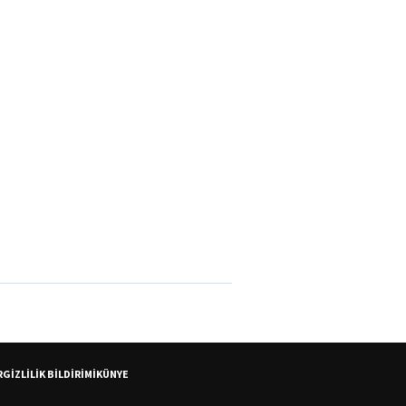
R
GİZLİLİK BİLDİRİMİ
KÜNYE