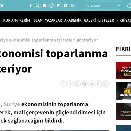
Ol
KUR'AN-I KERİM
İSLAM
YAZARLAR
AKADEMİK
GALERİ
LİSTELER
FİKRİYAT
riye ekonomisi toparlanma işaretleri gösteriyor
FİKR
onomisi toparlanma
teriyor
),
Suriye
ekonomisinin toparlanma
rterek, mali çerçevenin güçlendirilmesi için
ek sağlanacağını bildirdi.