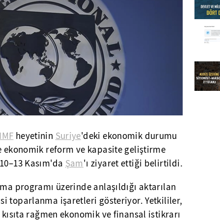
IMF
heyetinin
Suriye
'deki ekonomik durumu
le ekonomik reform ve kapasite geliştirme
e 10–13 Kasım'da
Şam
'ı ziyaret ettiği belirtildi.
şma programı üzerinde anlaşıldığı aktarılan
 toparlanma işaretleri gösteriyor. Yetkililer,
k kısıta rağmen ekonomik ve finansal istikrarı