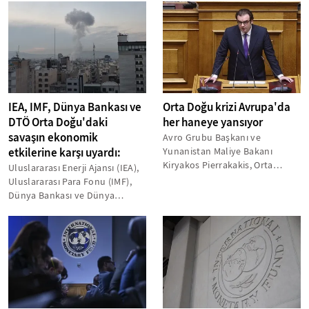
guidance)...
IEA, IMF, Dünya Bankası ve
Orta Doğu krizi Avrupa'da
DTÖ Orta Doğu'daki
her haneye yansıyor
savaşın ekonomik
Avro Grubu Başkanı ve
etkilerine karşı uyardı:
Yunanistan Maliye Bakanı
Kiryakos Pierrakakis, Orta
Uluslararası Enerji Ajansı (IEA),
Doğu'daki krizin etkisinin
Uluslararası Para Fonu (IMF),
Avrupa'daki her...
Dünya Bankası ve Dünya
Ticaret Örgütü (DTÖ)
başkanları,...