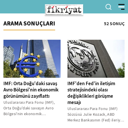
ARAMA SONUÇLARI
52 SONUÇ
IMF: Orta Doğu'daki savaş
IMF'den Fed'in iletişim
Avro Bölgesi'nin ekonomik
stratejisindeki olası
görünümünü zayıflattı
değişiklikleri görüşme
mesajı
Uluslararası Para Fonu (IMF),
Orta Doğu'daki savaşın Avro
Uluslararası Para Fonu (IMF)
Bölgesi'nin ekonomik
Sözcüsü Julie Kozack, ABD
görünümünü zayıflattığını
Merkez Bankasının (Fed) ileriye
belirterek,...
dönük yönlendirme (forward