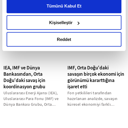
Başkanı Kristalina Georgieva,
Uluslararası Enerji Ajansı (IEA),
Metnimizi ziyaret edebilirsiniz.
Tümünü Kabul Et
Orta Doğu'daki savaşın
Uluslararası Para Fonu (IMF) ve
6698 sayılı Kişisel Verilerin Korunması Kanunu uyarınca
ardından en umut verici
Dünya Bankası Grubu, Hürmüz
hazırlanmış olan İnternet Sitesi Aydınlatma Metnimizi
senaryonun...
Boğazı'ndan düzenli sevkiyat...
Kişiselleştir
okumak ve sitemizi ziyaretiniz kapsamında
gerçekleştirilen veri işleme faaliyetleri ile ilgili daha
detaylı bilgi almak için lütfen
tıklayınız.
Reddet
IEA, IMF ve Dünya
IMF, Orta Doğu'daki
Bankasından, Orta
savaşın birçok ekonomi için
Doğu'daki savaş için
görünümü kararttığına
koordinasyon grubu
işaret etti
Uluslararası Enerji Ajansı (IEA),
Fon yetkilileri tarafından
Uluslararası Para Fonu (IMF) ve
hazırlanan analizde, savaşın
Dünya Bankası Grubu, Orta
küresel ekonomiyi farklı
Doğu'daki savaşın enerji...
şekillerde etkileyebileceği
ancak her...