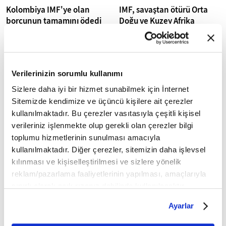
Kolombiya IMF'ye olan
IMF, savaştan ötürü Orta
borcunun tamamını ödedi
Doğu ve Kuzey Afrika
ekonomilerinin
Kolombiya'da Cumhurbaşkanı
Gustavo Petro hükümetinin,
büyümesinde bu yıl
Uluslararası Para Fonu'na (IMF)
yavaşlama öngörüyor
önceki yönetimlerden kalan
Uluslararası Para Fonu (IMF),
borcun...
Verilerinizin sorumlu kullanımı
savaşın etkisiyle Orta Doğu ve
Kuzey Afrika bölge
Sizlere daha iyi bir hizmet sunabilmek için İnternet
ekonomisinin büyüme hızının,
Sitemizde kendimize ve üçüncü kişilere ait çerezler
bu yıl...
kullanılmaktadır. Bu çerezler vasıtasıyla çeşitli kişisel
verileriniz işlenmekte olup gerekli olan çerezler bilgi
toplumu hizmetlerinin sunulması amacıyla
kullanılmaktadır. Diğer çerezler, sitemizin daha işlevsel
kılınması ve kişiselleştirilmesi ve sizlere yönelik
reklam/pazarlama faaliyetlerinin yapılması, amaçlarıyla
IEA, IMF ve Dünya Bankası
IMF, küresel ekonomik
sınırlı olarak açık rızanız dahilinde kullanılacaktır.
yakıt ve gübre fiyatlarının
büyüme tahmininde aşağı
Çerezlere ilişkin tercihlerinizi çerez paneli vasıtasıyla
uzun süre yüksek
yönlü revizyonun sinyalini
Ayarlar
kalabileceği uyarısında
verdi
belirleyebilirsiniz. Çerezlere ilişkin detaylı bilgi için
bulundu
Uluslararası Para Fonu (IMF)
Ayarlar butonuna tıklayabilir,
Çerez Bilgilendirme