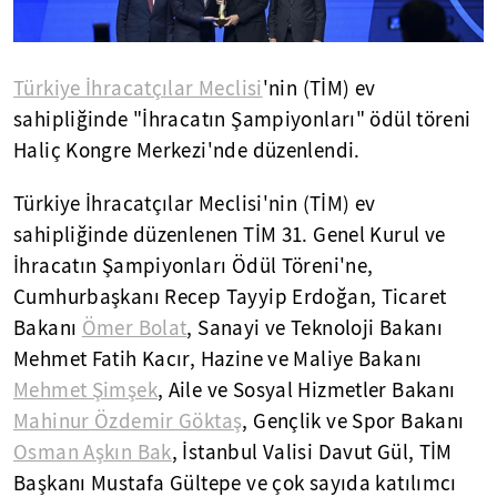
Türkiye İhracatçılar Meclisi
'nin (TİM) ev
sahipliğinde "İhracatın Şampiyonları" ödül töreni
Haliç Kongre Merkezi'nde düzenlendi.
Türkiye İhracatçılar Meclisi'nin (TİM) ev
sahipliğinde düzenlenen TİM 31. Genel Kurul ve
İhracatın Şampiyonları Ödül Töreni'ne,
Cumhurbaşkanı Recep Tayyip Erdoğan, Ticaret
Bakanı
Ömer Bolat
, Sanayi ve Teknoloji Bakanı
Mehmet Fatih Kacır, Hazine ve Maliye Bakanı
Mehmet Şimşek
, Aile ve Sosyal Hizmetler Bakanı
Mahinur Özdemir Göktaş
, Gençlik ve Spor Bakanı
Osman Aşkın Bak
, İstanbul Valisi Davut Gül, TİM
Başkanı Mustafa Gültepe ve çok sayıda katılımcı