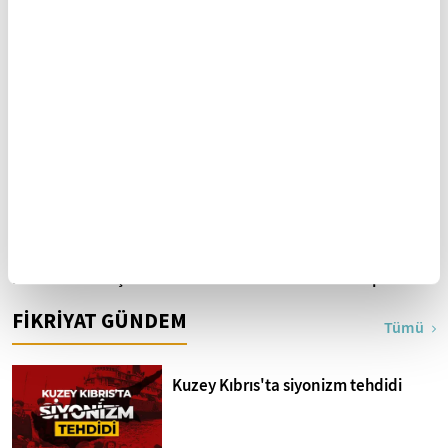
Tarihe, kültüre,
İbnü’l-Arabi Düşüncesi ve
medeniyete vefa
Metafizik: Temel Kavramlar
ve Yaklaşımlar
Filistin direnişinin şairi:
Dünyanın Eğik Harikaları:
Mahmud Derviş
Pisa Kulesi'ne Rakip 10
Yapı
FİKRİYAT GÜNDEM
Tümü
Kuzey Kıbrıs'ta siyonizm tehdidi