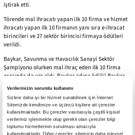
iştirak etti.
Törende mal ihracatı yapan ilk 10 firma ve hizmet
ihracatı yapan ilk 10 firmanın yanı sıra e-ihracat
birincileri ve 27 sektör birincisi firmaya ödülleri
verildi.
Baykar, Savunma ve Havacılık Sanayi Sektör
Şampiyonu olurken mal ihraç eden ilk 10 firma
arasında da yer aldı. Baykar adına ödülü Baykar
Genel Müdürü
Haluk Bayraktar
aldı.
Verilerinizin sorumlu kullanımı
Sizlere daha iyi bir hizmet sunabilmek için İnternet
Mal ihraç eden ilk 10 firmaya ödüllerini
Sitemizde kendimize ve üçüncü kişilere ait çerezler
Cumhurbaşkanı Recep Tayyip Erdoğan, Ticaret
kullanılmaktadır. Bu çerezler vasıtasıyla çeşitli kişisel
Bakanı Ömer Bolat ve TİM Başkanı Mustafa
verileriniz işlenmekte olup gerekli olan çerezler bilgi
Gültepe verdi. Ödülleri, Ford Otomotiv, Star
toplumu hizmetlerinin sunulması amacıyla
Rafineri, Toyota Otomotiv, Türkiye Petrol
kullanılmaktadır. Diğer çerezler, sitemizin daha işlevsel