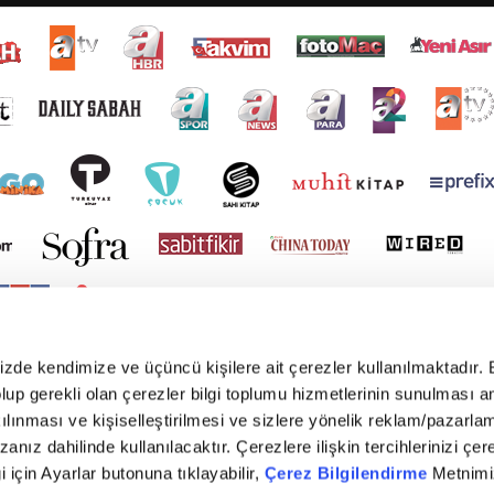
mizde kendimize ve üçüncü kişilere ait çerezler kullanılmaktadır. 
e olup gerekli olan çerezler bilgi toplumu hizmetlerinin sunulması 
kılınması ve kişiselleştirilmesi ve sizlere yönelik reklam/pazarla
zanız dahilinde kullanılacaktır. Çerezlere ilişkin tercihlerinizi çer
gi için Ayarlar butonuna tıklayabilir,
Çerez Bilgilendirme
Metnimiz