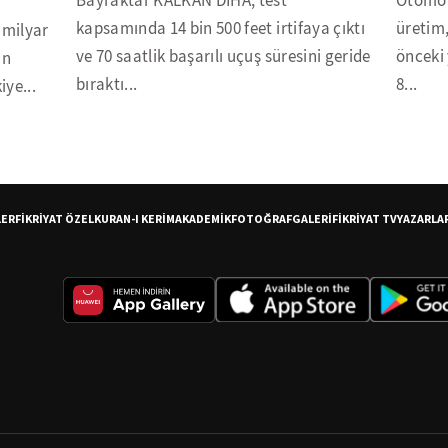
Bayraktar KALKAN DİHA, test
Otomot
kapsamında 14 bin 500 feet irtifaya çıktı
üretim,
 milyar
ve 70 saatlik başarılı uçuş süresini geride
önceki
an
bıraktı...
8...
tlara geçti. Türkiye...
LER
FİKRİYAT ÖZEL
KURAN-I KERİM
AKADEMİK
FOTOĞRAF
GALERİ
FİKRİYAT TV
YAZARLA