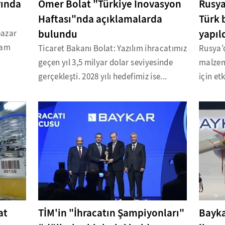
yında
Ömer Bolat "Türkiye İnovasyon
Rusya
Haftası"nda açıklamalarda
Türk 
bulundu
yapıl
pazar
lam
Ticaret Bakanı Bolat: Yazılım ihracatımız
Rusya’
geçen yıl 3,5 milyar dolar seviyesinde
malzem
gerçekleşti. 2028 yılı hedefimiz ise...
için et
at
TİM'in "İhracatın Şampiyonları"
Bayka