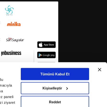
Tümünü Kabul Et
Bu
amacıyla
Kişiselleştir
ma
ez paneli
Reddet
i ziyaret