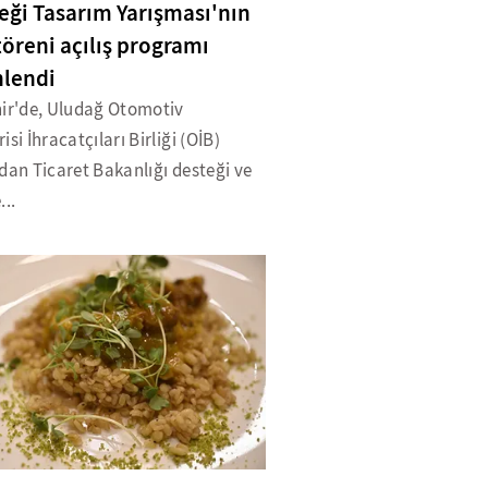
eği Tasarım Yarışması'nın
töreni açılış programı
lendi
hir'de, Uludağ Otomotiv
isi İhracatçıları Birliği (OİB)
dan Ticaret Bakanlığı desteği ve
...