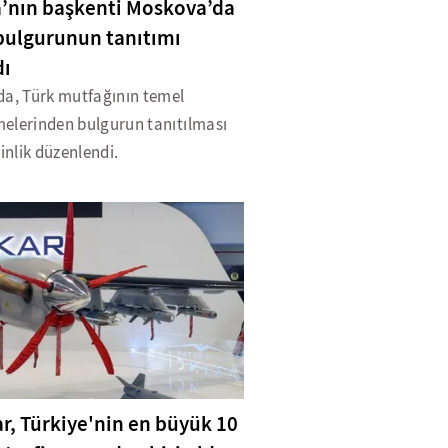
’nın başkenti Moskova’da
bulgurunun tanıtımı
dı
da, Türk mutfağının temel
elerinden bulgurun tanıtılması
kinlik düzenlendi.
r, Türkiye'nin en büyük 10