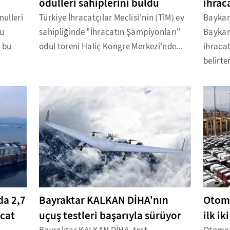
ödülleri sahiplerini buldu
ihrac
ulleri
Türkiye İhracatçılar Meclisi'nin (TİM) ev
Baykar
lu
sahipliğinde "İhracatın Şampiyonları"
Baykar'
z bu
ödül töreni Haliç Kongre Merkezi'nde...
ihracat
belirter
da 2,7
Bayraktar KALKAN DİHA'nın
Otomo
acat
uçuş testleri başarıyla sürüyor
ilk ik