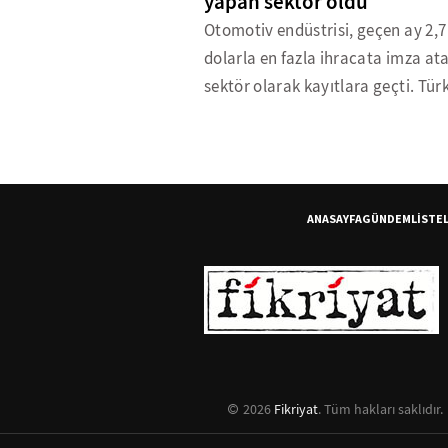
yapan sektör oldu
Otomotiv endüstrisi, geçen ay 2,7
dolarla en fazla ihracata imza at
sektör olarak kayı
ANASAYFA
GÜNDEM
LİSTE
2026
Fikriyat
. Tüm hakları saklıdır.