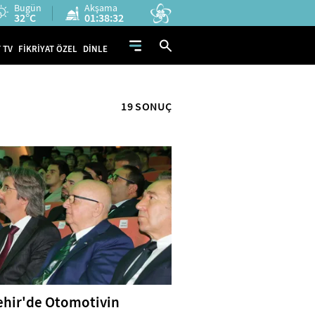
Bugün
Akşama
32°C
01:38:31
 TV
FİKRİYAT ÖZEL
DİNLE
19 SONUÇ
ehir'de Otomotivin