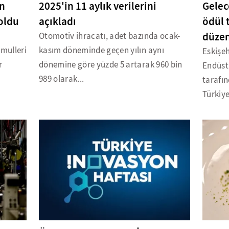
en
2025'in 11 aylık verilerini
Gelec
 oldu
açıkladı
ödül 
düzen
Otomotiv ihracatı, adet bazında ocak-
mulleri
kasım döneminde geçen yılın aynı
Eskişe
r
dönemine göre yüzde 5 artarak 960 bin
Endüstr
989 olarak...
tarafın
Türkiye