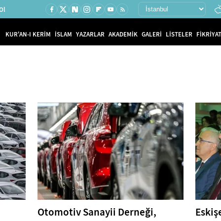
Ol
KUR'AN-I KERİM
İSLAM
YAZARLAR
AKADEMİK
GALERİ
LİSTELER
FİKRİYAT
Otomotiv Sanayii Derneği,
Eskiş