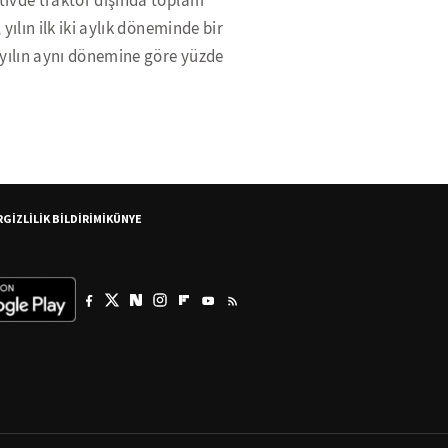
ivde traktör dışında toplam
 yılın ilk iki aylık döneminde bir
 yılın aynı dönemine göre yüzde
R
GİZLİLİK BİLDİRİMİ
KÜNYE