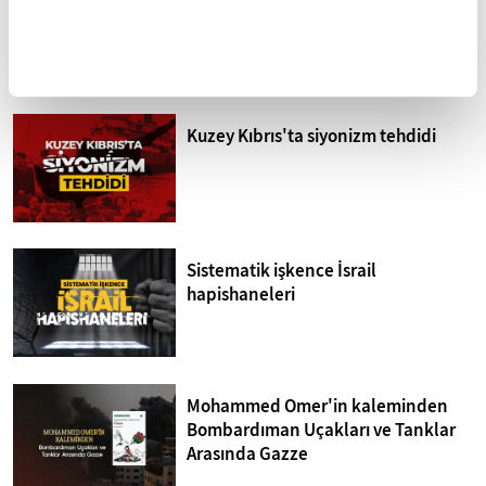
Kelam'ın Sırları 13. Bölüm I
camileri
Bakara Suresi 31-33.
FİKRİYAT GÜNDEM
Ayetler Tefsiri
Tümü
Kuzey Kıbrıs'ta siyonizm tehdidi
Sistematik işkence İsrail
hapishaneleri
Mohammed Omer'in kaleminden
Bombardıman Uçakları ve Tanklar
Arasında Gazze