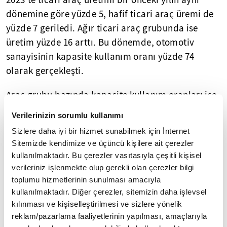
2023'te ticari araç üretimi bir önceki yılın aynı
dönemine göre yüzde 5, hafif ticari araç üremi de
yüzde 7 geriledi. Ağır ticari araç grubunda ise
üretim yüzde 16 arttı. Bu dönemde, otomotiv
sanayisinin kapasite kullanım oranı yüzde 74
olarak gerçekleşti.
Araç grubu bazında kapasite kullanım oranları ise
hafif araçlarda (otomobil + hafif ticari araç) yüzde
Verilerinizin sorumlu kullanımı
74, kamyon grubunda yüzde 91, otobüs-midibüs
Sizlere daha iyi bir hizmet sunabilmek için İnternet
grubunda yüzde 54 ve traktörde yüzde 75
Sitemizde kendimize ve üçüncü kişilere ait çerezler
seviyesinde gerçekleşti.
kullanılmaktadır. Bu çerezler vasıtasıyla çeşitli kişisel
verileriniz işlenmekte olup gerekli olan çerezler bilgi
- İhracat yüzde 13 artarak 35,7 milyar dolara ulaştı
toplumu hizmetlerinin sunulması amacıyla
kullanılmaktadır. Diğer çerezler, sitemizin daha işlevsel
2023'te otomotiv ihracatı 2022'ye göre, adet
kılınması ve kişiselleştirilmesi ve sizlere yönelik
bazında yüzde 5 artarak 1 milyon 18 bin 247 oldu.
reklam/pazarlama faaliyetlerinin yapılması, amaçlarıyla