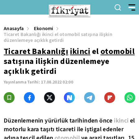
Anasayfa
Ekonomi
Ticaret Bakanlığı ikinci el otomobil satışına ilişkin
düzenlemeye açıklık getirdi
Ticaret Bakanlığı
ikinci
el
otomobil
satışına ilişkin düzenlemeye
açıklık getirdi
Yayınlanma Tarihi:
17.08.2022 02:00
Düzenlemenin yürürlük tarihinden önce
ikinci
el
motorlu kara taşıtı ticareti ile iştigal edenler
adına tescil edilen
otomobil
ve arazi taşıtları, 15