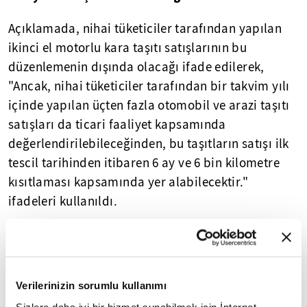
Açıklamada, nihai tüketiciler tarafından yapılan
ikinci el motorlu kara taşıtı satışlarının bu
düzenlemenin dışında olacağı ifade edilerek,
"Ancak, nihai tüketiciler tarafından bir takvim yılı
içinde yapılan üçten fazla otomobil ve arazi taşıtı
satışları da ticari faaliyet kapsamında
değerlendirilebileceğinden, bu taşıtların satışı ilk
tescil tarihinden itibaren 6 ay ve 6 bin kilometre
kısıtlaması kapsamında yer alabilecektir."
ifadeleri kullanıldı.
Düzenlemenin kapsamına dikkati çekilen
açıklamada, şu ifadelere yer verildi:
"Düzenlemeyle yalnızca otomobil ve arazi
Verilerinizin sorumlu kullanımı
taşıtlarının pazarlanması ve satışına kısıtlama