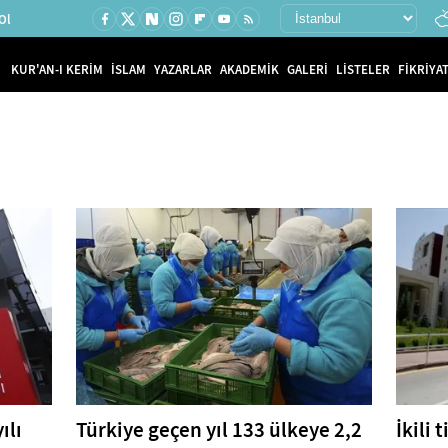
Ol
KUR'AN-I KERİM
İSLAM
YAZARLAR
AKADEMİK
GALERİ
LİSTELER
FİKRİYAT
ılı
Türkiye geçen yıl 133 ülkeye 2,2
İkili