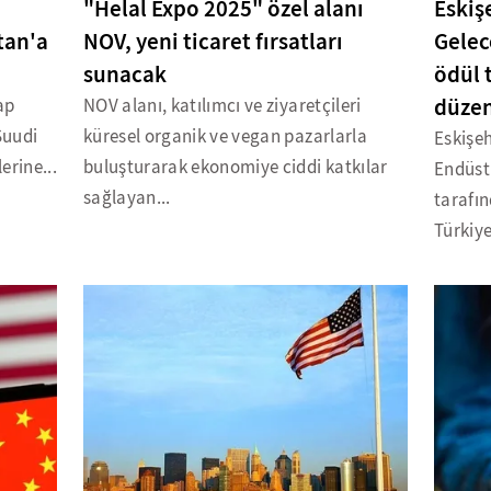
"Helal Expo 2025" özel alanı
Eskiş
tan'a
NOV, yeni ticaret fırsatları
Gelec
sunacak
ödül 
düzen
ap
NOV alanı, katılımcı ve ziyaretçileri
Suudi
küresel organik ve vegan pazarlarla
Eskişe
erine...
buluşturarak ekonomiye ciddi katkılar
Endüstr
sağlayan...
tarafın
Türkiye