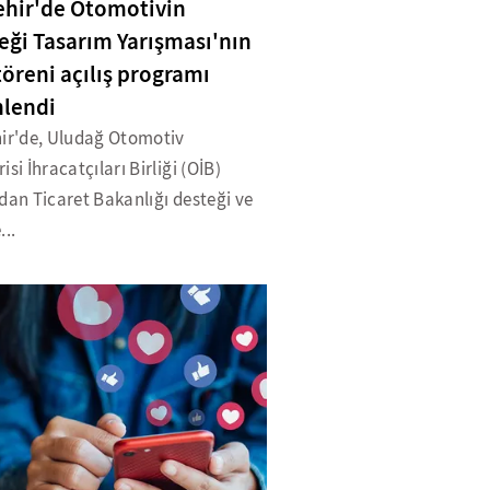
ehir'de Otomotivin
eği Tasarım Yarışması'nın
töreni açılış programı
lendi
hir'de, Uludağ Otomotiv
isi İhracatçıları Birliği (OİB)
dan Ticaret Bakanlığı desteği ve
...