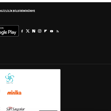
R
GİZLİLİK BİLDİRİMİ
KÜNYE