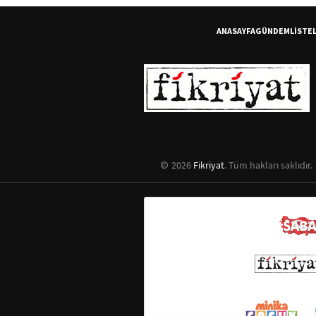
ANASAYFA
GÜNDEM
LİSTE
2026
Fikriyat
. Tüm hakları saklıdır.