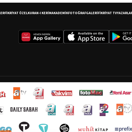
LER
FİKRİYAT ÖZEL
KURAN-I KERİM
AKADEMİK
FOTOĞRAF
GALERİ
FİKRİYAT TV
YAZARLA