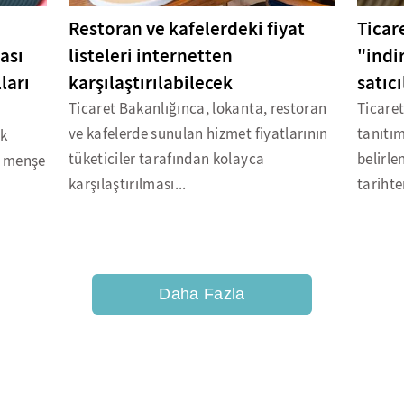
Restoran ve kafelerdeki fiyat
Ticar
ası
listeleri internetten
"indi
ları
karşılaştırılabilecek
satıcı
Ticaret Bakanlığınca, lokanta, restoran
Ticaret
ve kafelerde sunulan hizmet fiyatlarının
tanıtım
ik
tüketiciler tarafından kolayca
belirle
i menşe
karşılaştırılması...
tarihte
Daha Fazla