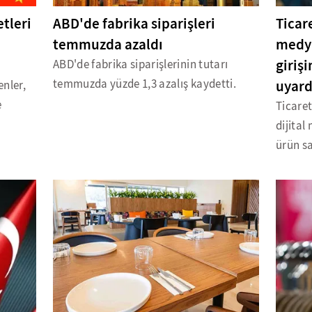
etleri
ABD'de fabrika siparişleri
Ticar
temmuzda azaldı
medya
giriş
ABD'de fabrika siparişlerinin tutarı
temmuzda yüzde 1,3 azalış kaydetti.
uyard
enler,
e
Ticare
dijital
ürün sa