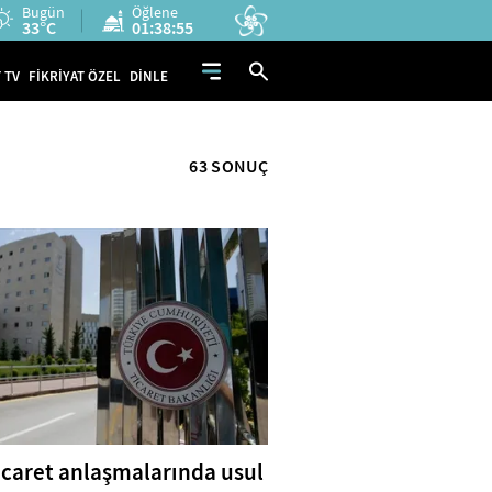
Bugün
Öğlene
33°C
01:38:54
 TV
FİKRİYAT ÖZEL
DİNLE
63 SONUÇ
 ticaret anlaşmalarında usul