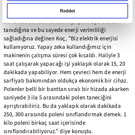
gerçekleştirilen veri işleme faaliyetleri ile ilgili daha
detaylı bilgi almak için lütfen
tıklayınız.
Reddet
Yapay zeka teknolojisi sayesinde prototipin çok
daha kısa sürede renkleri ayrıştırmaya olanak
tanıdığına ve bu sayede enerji verimliliği
sağladığına değinen Koç, "Biz elektrik enerjisi
kullanıyoruz. Yapay zeka kullandığımız için
makinenin çalışma süresi çok kısaldı. Haliyle 3
saat çalışarak yapacağı işi yaklaşık olarak 15, 20
dakikada yapabiliyor. Hem çevreci hem de enerji
sarfiyatı bakımından oldukça ekonomik bir cihaz.
Polenler belli bir banttan sıralı bir hizada akarken
saniyede 3 ila 5 arasındaki polen taneciğini
ayrıştırabiliriz. Bu da yaklaşık olarak dakikada
250, 300 arasında poleni sınıflandırmak demek. 1
kilo poleni birkaç saat içerisinde
sınıflandırabiliyoruz." diye konuştu.