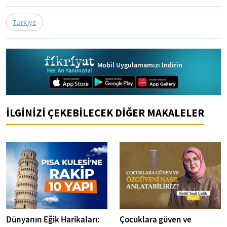
Türkiye
Mobil Uygulamamızı İndirin
İLGİNİZİ ÇEKEBİLECEK DİĞER MAKALELER
Dünyanın Eğik Harikaları:
Çocuklara güven ve