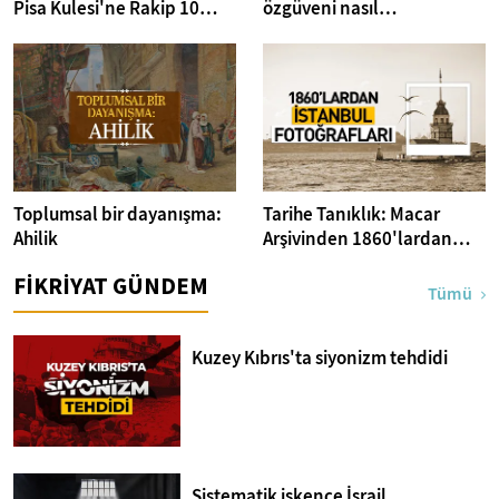
Pisa Kulesi'ne Rakip 10
özgüveni nasıl
Yapı
anlatabiliriz? I Kitap
Dedektifi
Toplumsal bir dayanışma:
Tarihe Tanıklık: Macar
Ahilik
Arşivinden 1860'lardan
İstanbul Fotoğrafları
FİKRİYAT GÜNDEM
Tümü
Kuzey Kıbrıs'ta siyonizm tehdidi
Sistematik işkence İsrail