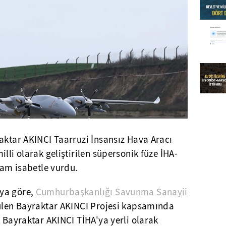
aktar AKINCI Taarruzi İnsansız Hava Aracı
lli olarak geliştirilen süpersonik füze İHA-
 tam isabetle vurdu.
ya göre,
Cumhurbaşkanlığı Savunma Sanayii
ülen Bayraktar AKINCI Projesi kapsamında
n Bayraktar AKINCI TİHA'ya yerli olarak