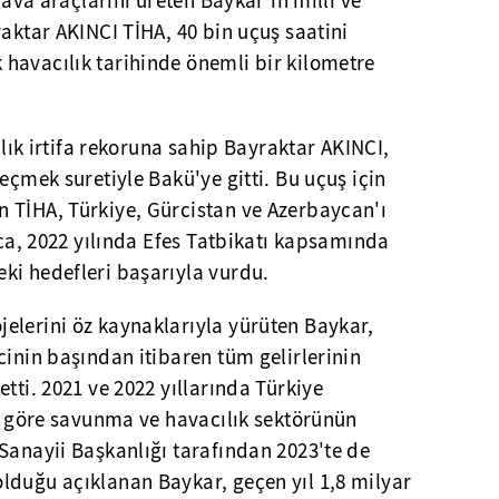
 hava araçlarını üreten Baykar'ın milli ve
raktar AKINCI TİHA, 40 bin uçuş saatini
havacılık tarihinde önemli bir kilometre
cılık irtifa rekoruna sahip Bayraktar AKINCI,
eçmek suretiyle Bakü'ye gitti. Bu uçuş için
 TİHA, Türkiye, Gürcistan ve Azerbaycan'ı
rıca, 2022 yılında Efes Tatbikatı kapsamında
ki hedefleri başarıyla vurdu.
elerini öz kaynaklarıyla yürüten Baykar,
cinin başından itibaren tüm gelirlerinin
tti. 2021 ve 2022 yıllarında Türkiye
ne göre savunma ve havacılık sektörünün
Sanayii Başkanlığı tarafından 2023'te de
lduğu açıklanan Baykar, geçen yıl 1,8 milyar