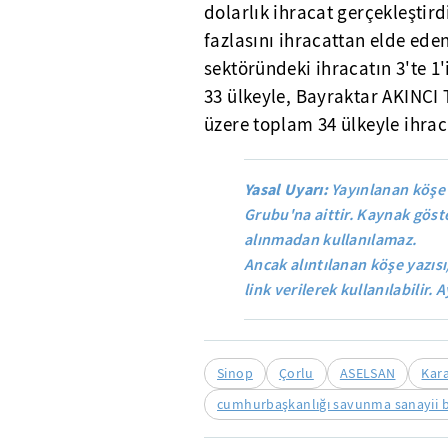
dolarlık ihracat gerçekleştird
fazlasını ihracattan elde ede
sektöründeki ihracatın 3'te 1'
33 ülkeyle, Bayraktar AKINCI 
üzere toplam 34 ülkeyle ihra
Yasal Uyarı:
Yayınlanan köşe 
Grubu'na aittir. Kaynak göste
alınmadan kullanılamaz.
Ancak alıntılanan köşe yazısı
link verilerek kullanılabilir. A
Sinop
Çorlu
ASELSAN
Kar
cumhurbaşkanlığı savunma sanayii b