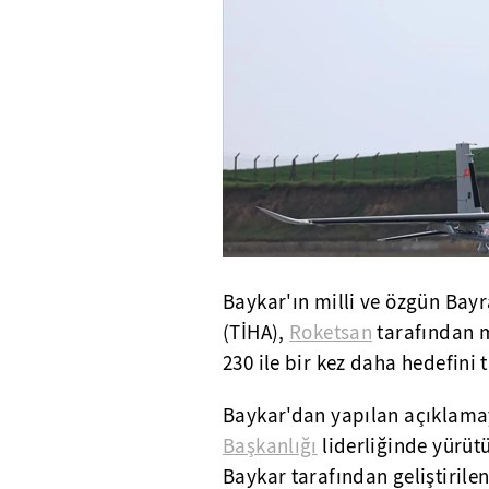
Baykar'ın milli ve özgün Bayr
(TİHA),
Roketsan
tarafından mi
230 ile bir kez daha hedefini
Baykar'dan yapılan açıklama
Başkanlığı
liderliğinde yürüt
Baykar tarafından geliştirile