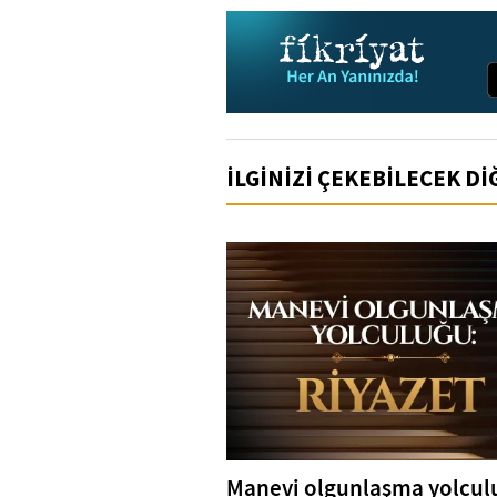
İLGİNİZİ ÇEKEBİLECEK D
Manevi olgunlaşma yolcul