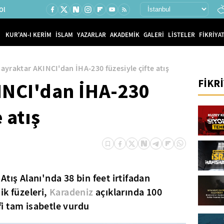
Ol
KUR'AN-I KERİM
İSLAM
YAZARLAR
AKADEMİK
GALERİ
LİSTELER
FİKRİYAT
ayraktar AKINCI'dan İHA-230 füzesiyle çifte atış
FİKR
INCI'dan İHA-230
 atış
Atış Alanı'nda 38 bin feet irtifadan
ik füzeleri,
Karadeniz
açıklarında 100
i tam isabetle vurdu