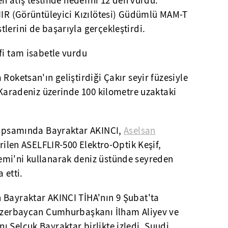
len atış testinde hedefini 12'den vurdu.
IIR (Görüntüleyici Kızılötesi) Güdümlü MAM-T
lerini de başarıyla gerçekleştirdi.
fi tam isabetle vurdu
Roketsan'ın geliştirdiği Çakır seyir füzesiyle
e Karadeniz üzerinde 100 kilometre uzaktaki
 kapsamında Bayraktar AKINCI,
Aselsan
irilen ASELFLIR-500 Elektro-Optik Keşif,
emi'ni kullanarak deniz üstünde seyreden
 etti.
 Bayraktar AKINCI TİHA'nın 9 Şubat'ta
 Azerbaycan Cumhurbaşkanı İlham Aliyev ve
 Selçuk Bayraktar birlikte izledi. Suudi