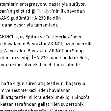
stemlerin entegrasyonu başarıyla sürüyor.
an'ın geliştirdiği
Türkiye
'nin ilk havadan
S/ANS güdümlü İHA-230 ile dün
ini daha başarıyla tamamladı.
 AKINCI Uçuş Eğitim ve Test Merkezi'nden
le havalanan Bayraktar AKINCI, uzun menzilli
nop
'a yol aldı. Bayraktar AKINCI'nın Sinop
ifadan ateşlediği İHA-230 süpersonik füzeleri,
lometre mesafedeki hedefi tam isabetle
hafta 4 gün süren atış testlerini başarıyla
im ve Test Merkezi'nden havalanan
i atış testlerini icra edebilmek için Sinop'a
oketsan tarafından geliştirilen süpersonik