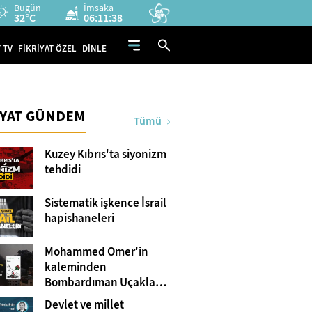
Bugün
İmsaka
32°C
06:11:37
 TV
FİKRİYAT ÖZEL
DİNLE
İYAT GÜNDEM
Tümü
Kuzey Kıbrıs'ta siyonizm
tehdidi
Sistematik işkence İsrail
hapishaneleri
Mohammed Omer'in
kaleminden
Bombardıman Uçakları
ve Tanklar Arasında
Devlet ve millet