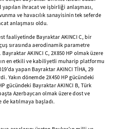
l yapılan ihracat ve işbirliği anlaşması,
vunma ve havacılık sanayisinin tek seferde
acat anlaşması oldu.
est faaliyetinde Bayraktar AKINCI C, bir
Uçuş sırasında aerodinamik parametre
i. Bayraktar AKINCI C, 2X850 HP olmak üzere
ın en etkili ve kabiliyetli muharip platformu
2019'da yapan Bayraktar AKINCI TİHA, 29
irdi. Yakın dönemde 2X450 HP gücündeki
HP gücündeki Bayraktar AKINCI B, Türk
a başta Azerbaycan olmak üzere dost ve
e de katılmaya başladı.