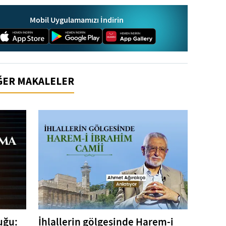
Mobil Uygulamamızı İndirin
İĞER MAKALELER
uğu:
İhlallerin gölgesinde Harem-i