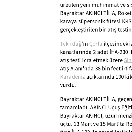
üretilen yeni mühimmat ve si
Bayraktar AKINCI TİHA, Rokets
karaya süpersonik füzesi KK
gerçekleştirilen bir atış test
Tekirdağ
'ın
Çorlu
ilçesindeki
kanatlarında 2 adet İHA-230 i
atış testi icra etmek üzere
Si
Atış Alanı'nda 38 bin feet irt
Karadeniz
açıklarında 100 ki
vurdu.
Bayraktar AKINCI TİHA, geçen 
tamamladı. AKINCI Uçuş Eğit
Bayraktar AKINCI, uzun menzill
uçtu. 13 Mart ve 15 Mart'ta R