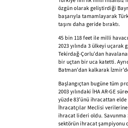
Türkiye'nin ilk milli insansız
özgün olarak geliştirdiği Bay
başarıyla tamamlayarak Türk 
taşını daha geride bıraktı.
45 bin 118 feet ile milli hava
2023 yılında 3 ülkeyi uçarak g
Tekirdağ-Çorlu'dan havalanan
bir uçtan bir uca katetti. Ay
Batman'dan kalkarak İzmir'de
Başlangıçtan bugüne tüm proj
2003 yılındaki İHA AR-GE süre
yüzde 83'ünü ihracattan elde e
İhracatçılar Meclisi verileri
ihracat lideri oldu. Savunma 
sektörün ihracat şampiyonu o