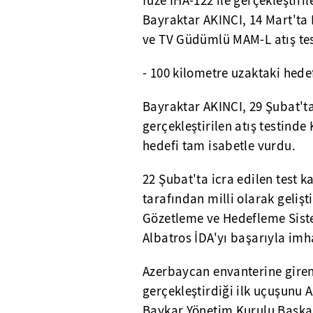
füze İHA-122 ile gerçekleştiri
Bayraktar AKINCI, 14 Mart'ta 
ve TV Güdümlü MAM-L atış test
- 100 kilometre uzaktaki hede
Bayraktar AKINCI, 29 Şubat'ta 
gerçekleştirilen atış testind
hedefi tam isabetle vurdu.
22 Şubat'ta icra edilen test
tarafından milli olarak gelişt
Gözetleme ve Hedefleme Sist
Albatros İDA'yı başarıyla imha
Azerbaycan envanterine giren
gerçekleştirdiği ilk uçuşunu
Baykar Yönetim Kurulu Başkanı