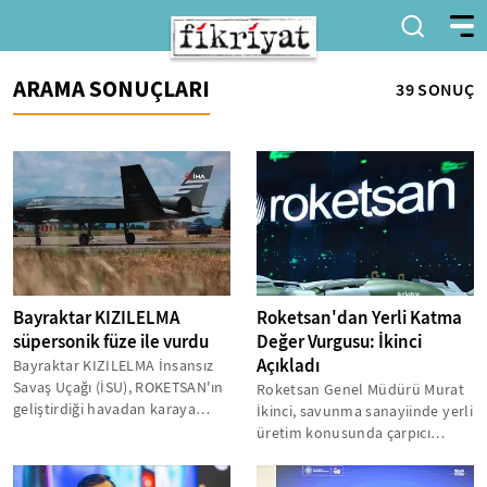
ARAMA SONUÇLARI
39 SONUÇ
Bayraktar KIZILELMA
Roketsan'dan Yerli Katma
süpersonik füze ile vurdu
Değer Vurgusu: İkinci
Açıkladı
Bayraktar KIZILELMA İnsansız
Savaş Uçağı (İSU), ROKETSAN'ın
Roketsan Genel Müdürü Murat
geliştirdiği havadan karaya
İkinci, savunma sanayiinde yerli
süpersonik füze Jet-230 ile...
üretim konusunda çarpıcı
rakamlar açıkladı. Şirketin
yüzde...