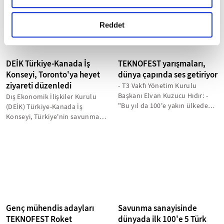
okumak ve sitemizi ziyaretiniz kapsamında
katılacak...
gerçekleştirilen veri işleme faaliyetleri ile ilgili daha
detaylı bilgi almak için lütfen
tıklayınız.
Reddet
DEİK Türkiye-Kanada İş
TEKNOFEST yarışmaları,
Konseyi, Toronto'ya heyet
dünya çapında ses getiriyor
ziyareti düzenledi
- T3 Vakfı Yönetim Kurulu
Başkanı Elvan Kuzucu Hıdır: -
Dış Ekonomik İlişkiler Kurulu
"Bu yıl da 100'e yakın ülkeden
(DEİK) Türkiye-Kanada İş
TEKNOFEST yarışmalarına
Konseyi, Türkiye'nin savunma
başvuru...
ve havacılık sektörlerindeki
öncü...
Genç mühendis adayları
Savunma sanayisinde
TEKNOFEST Roket
dünyada ilk 100'e 5 Türk