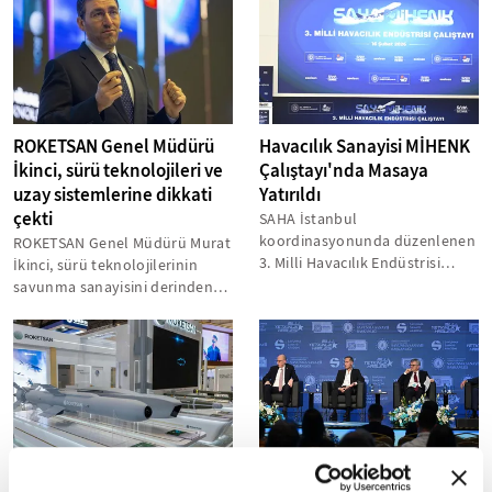
ROKETSAN Genel Müdürü
Havacılık Sanayisi MİHENK
İkinci, sürü teknolojileri ve
Çalıştayı'nda Masaya
uzay sistemlerine dikkati
Yatırıldı
çekti
SAHA İstanbul
koordinasyonunda düzenlenen
ROKETSAN Genel Müdürü Murat
3. Milli Havacılık Endüstrisi
İkinci, sürü teknolojilerinin
Çalıştayı, "Kalitede Birlik,
savunma sanayisini derinden
Rekabette Güç"...
etkileyecek unsurlardan biri
olduğunu...
ROKETSAN İhracatta 750
Savunma Sanayii