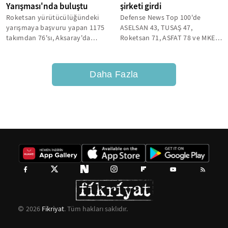
Yarışması'nda buluştu
şirketi girdi
Roketsan yürütücülüğündeki
Defense News Top 100'de
yarışmaya başvuru yapan 1175
ASELSAN 43, TUSAŞ 47,
takımdan 76'sı, Aksaray'da
Roketsan 71, ASFAT 78 ve MKE
düzenlenen finallerde zorlu
80. sırada yer aldı.
görevleri...
Daha Fazla
2026
Fikriyat
. Tüm hakları saklıdır.