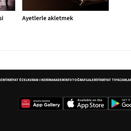
si
Ayetlerle akletmek
LER
FİKRİYAT ÖZEL
KURAN-I KERİM
AKADEMİK
FOTOĞRAF
GALERİ
FİKRİYAT TV
YAZARLA