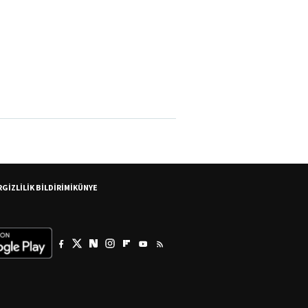
R
GİZLİLİK BİLDİRİMİ
KÜNYE