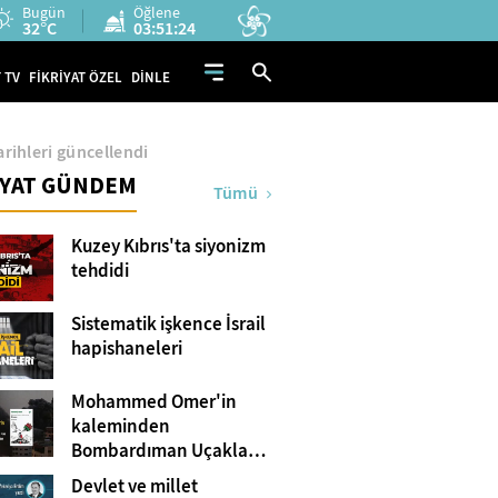
Bugün
Öğlene
32°C
03:51:23
 TV
FİKRİYAT ÖZEL
DİNLE
arihleri güncellendi
İYAT GÜNDEM
Tümü
Kuzey Kıbrıs'ta siyonizm
tehdidi
Sistematik işkence İsrail
hapishaneleri
Mohammed Omer'in
kaleminden
Bombardıman Uçakları
ve Tanklar Arasında
Devlet ve millet