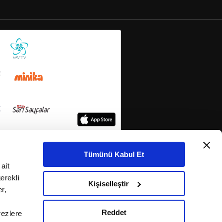
Tümünü Kabul Et
ait
erekli
Kişiselleştir
r,
Reddet
rezlere