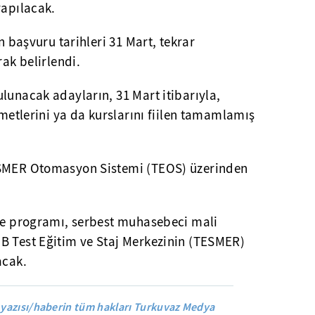
yapılacak.
in başvuru tarihleri 31 Mart, tekrar
rak belirlendi.
lunacak adayların, 31 Mart itibarıyla,
zmetlerini ya da kurslarını fiilen tamamlamış
ESMER Otomasyon Sistemi (TEOS) üzerinden
 ve programı, serbest muhasebeci mali
B Test Eğitim ve Staj Merkezinin (TESMER)
acak.
yazısı/haberin tüm hakları Turkuvaz Medya