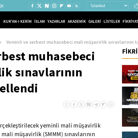
Ol
KUR'AN-I KERİM
İSLAM
YAZARLAR
AKADEMİK
GALERİ
LİSTELER
FİKRİYAT
Yeminli ve serbest muhasebeci mali müşavirlik sınavlarının t
FİKR
erbest muhasebeci
ik sınavlarının
cellendi
rçekleştirilecek yeminli mali müşavirlik
 mali müşavirlik (SMMM) sınavlarının