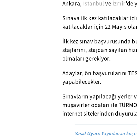
Ankara,
İstanbul
ve
İzmir
'de 
Sınava ilk kez katılacaklar iç
katılacaklar için 22 Mayıs ola
İlk kez sınav başvurusunda bu
stajlarını, stajdan sayılan hi
olmaları gerekiyor.
Adaylar, ön başvurularını T
yapabilecekler.
Sınavların yapılacağı yerler
müşavirler odaları ile TÜRMO
internet sitelerinden duyurul
Yasal Uyarı:
Yayınlanan köşe 