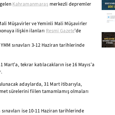
 gelen
Kahramanmaraş
merkezli depremler
ali Müşavirler ve Yeminli Mali Müşavirler
onuya ilişkin ilanları
Resmi Gazete
'de
 YMM sınavları 3-12 Haziran tarihlerinde
31 Mart'a, tekrar katılacakların ise 16 Mayıs'a
r.
lunacak adaylarda, 31 Mart itibarıyla,
izmet sürelerini fiilen tamamlamış olmaları
sınavları ise 10-11 Haziran tarihlerinde