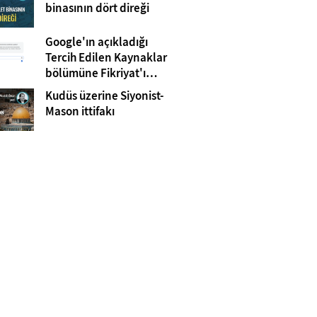
Gazze
binasının dört direği
Google'ın açıkladığı
Tercih Edilen Kaynaklar
bölümüne Fikriyat'ı
eklemeyi unutmayın!
Kudüs üzerine Siyonist-
Mason ittifakı