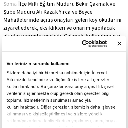
Soma
İlçe Milli Eğitim Müdürü Bekir Çakmak ve
Şube Müdürü Ali Kazak Yırca ve Beyce
Mahallelerinde açılış onayları gelen köy okullarını
ziyaret ederek, eksiklikleri ve onarım yapılacak
alanları yerinde inceledi. Çakmak, kullanılmayan
köy okulu binalarının köy yaşam merkezlerine
dönüşümüne ilişkin şu bilgileri paylaştı:
Verilerinizin sorumlu kullanımı
"Yırca ve Beyce'de ilkokul binalarımızı tekrar
Sizlere daha iyi bir hizmet sunabilmek için İnternet
öğrenciler ile buluşturuyoruz. Aynı zamanda halk
Sitemizde kendimize ve üçüncü kişilere ait çerezler
eğitimi merkezi olarak kullanılarak özellikle tarım
kullanılmaktadır. Bu çerezler vasıtasıyla çeşitli kişisel
ve hayvancılıkla ilgili köylülerimizin ihtiyaç
verileriniz işlenmekte olup gerekli olan çerezler bilgi
duyduğu her türlü eğitimi, Tarım ve Orman
toplumu hizmetlerinin sunulması amacıyla
Bakanlığımızla iş birliği içinde koordineli bir
kullanılmaktadır. Diğer çerezler, sitemizin daha işlevsel
şekilde yürüterek köylümüzün bulunduğu mekana
kılınması ve kişiselleştirilmesi ve sizlere yönelik
reklam/pazarlama faaliyetlerinin yapılması, amaçlarıyla
eriştirmeye çalışıyoruz. Aynı zamanda eğer halk
sınırlı olarak açık rızanız dahilinde kullanılacaktır.