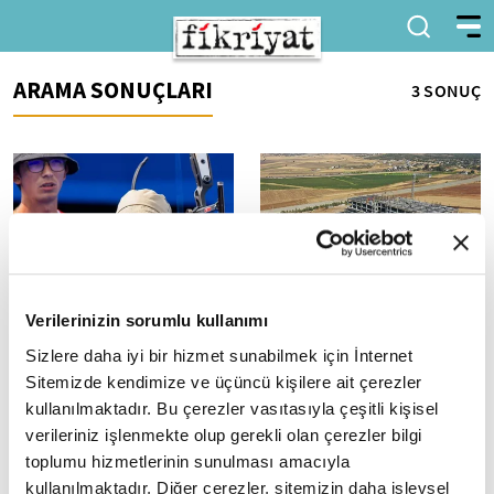
ARAMA SONUÇLARI
3 SONUÇ
Geleneksel Türk Okçuluğu
Akçakoca'da 50 yataklı
Verilerinizin sorumlu kullanımı
Türkiye Şampiyonası Sona
devlet hastanesinin temeli
Sizlere daha iyi bir hizmet sunabilmek için İnternet
Erdi
atıldı
Sitemizde kendimize ve üçüncü kişilere ait çerezler
40 ilden 660 sporcunun
Sağlık Bakanlığınca 22 bin
kullanılmaktadır. Bu çerezler vasıtasıyla çeşitli kişisel
katılımıyla Düzce Akçakoca'da
metrekare kapalı alanda inşa
verileriniz işlenmekte olup gerekli olan çerezler bilgi
gerçekleştirilen Geleneksel
edilecek 50 yataklı hastanede,
Türk Okçuluğu Türkiye
22 diyaliz ünitesi, yoğun
toplumu hizmetlerinin sunulması amacıyla
Şampiyonası tamamlandı....
bakım,...
kullanılmaktadır. Diğer çerezler, sitemizin daha işlevsel