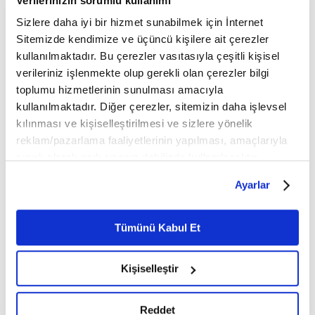
Verilerinizin sorumlu kullanımı
Sizlere daha iyi bir hizmet sunabilmek için İnternet
Mobil Uygulamamızı İndirin
Sitemizde kendimize ve üçüncü kişilere ait çerezler
kullanılmaktadır. Bu çerezler vasıtasıyla çeşitli kişisel
verileriniz işlenmekte olup gerekli olan çerezler bilgi
toplumu hizmetlerinin sunulması amacıyla
İLGİNİZİ ÇEKEBİLECEK DİĞER MAKALELER
kullanılmaktadır. Diğer çerezler, sitemizin daha işlevsel
kılınması ve kişiselleştirilmesi ve sizlere yönelik
reklam/pazarlama faaliyetlerinin yapılması, amaçlarıyla
sınırlı olarak açık rızanız dahilinde kullanılacaktır.
Çerezlere ilişkin tercihlerinizi çerez paneli vasıtasıyla
Ayarlar
belirleyebilirsiniz. Çerezlere ilişkin detaylı bilgi için
Ayarlar butonuna tıklayabilir,
Çerez Bilgilendirme
Metnimizi ziyaret edebilirsiniz.
Tümünü Kabul Et
Manevi olgunlaşma
İhlallerin gölgesinde
6698 sayılı Kişisel Verilerin Korunması Kanunu uyarınca
yolculuğu: Riyazet
Harem-i İbrahim Camii
hazırlanmış olan İnternet Sitesi Aydınlatma Metnimizi
Kişiselleştir
okumak ve sitemizi ziyaretiniz kapsamında
gerçekleştirilen veri işleme faaliyetleri ile ilgili daha
detaylı bilgi almak için lütfen
tıklayınız.
Reddet