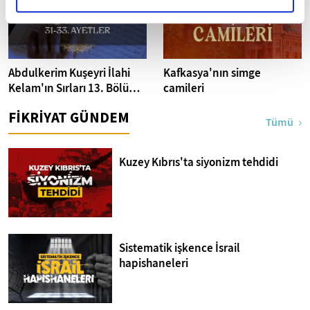
Abdulkerim Kuşeyri İlahi
Kafkasya'nın simge
Kelam'ın Sırları 13. Bölüm I
camileri
Bakara Suresi 31-33.
FİKRİYAT GÜNDEM
Ayetler Tefsiri
Tümü
Kuzey Kıbrıs'ta siyonizm tehdidi
Sistematik işkence İsrail
hapishaneleri