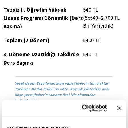
Tezsiz II. Öğretim Yüksek
540 TL
Lisans Programı Dönemlik (Ders
(5x540=2.700 TL
Bir Yarıyıllık)
Başına)
Toplam (2 Dönem)
5400 TL
3. Döneme Uzatıldığı Takdirde
540 TL
Ders Başına
Yasal Uyarı:
Yayınlanan köşe yazısı/haberin tüm hakları
Turkuvaz Medya Grubu'na aittir. Kaynak gösterilse dahi
köşe yazısı/haberin tamamı özel izin alınmadan
kullanılamaz.
Ancak alıntılanan köşe yazısı/haberin bir bölümü,
alıntılanan habere aktif link verilerek kullanılabilir.
Ayrıntılar için lütfen
tıklayın
.