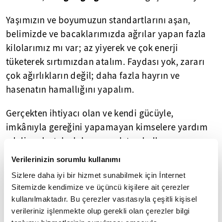
Yaşımızın ve boyumuzun standartlarını aşan,
belimizde ve bacaklarımızda ağrılar yapan fazla
kilolarımız mı var; az yiyerek ve çok enerji
tüketerek sırtımızdan atalım. Faydası yok, zararı
çok ağırlıkların değil; daha fazla hayrın ve
hasenatın hamallığını yapalım.
Gerçekten ihtiyacı olan ve kendi gücüyle,
imkânıyla gereğini yapamayan kimselere yardım
edelim, destek olalım; ancak tembellere,
asalaklara, din ve vicdan istismarı yapanlara
Verilerinizin sorumlu kullanımı
fırsat vermeyelim. Kendi keyfi ve rahatı için
Sizlere daha iyi bir hizmet sunabilmek için İnternet
başkalarının sırtından geçinmeyi meslek
Sitemizde kendimize ve üçüncü kişilere ait çerezler
edinenlerin, marifet sayanların tezgâhına
kullanılmaktadır. Bu çerezler vasıtasıyla çeşitli kişisel
gelmeyelim.
verileriniz işlenmekte olup gerekli olan çerezler bilgi