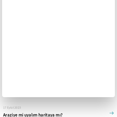
Zekeriya Erdim Diğer Yazıları
04 Ekim 2023
Hangi bağın gülüsün?
28 Eylül 2023
Geçmişten geleceğe akan ırmak
24 Eylül 2023
Kurtuluş yolu
17 Eylül 2023
Araziye mi uyalım haritaya mı?