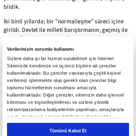
bildik.
İki binli yıllarda; bir "normalleşme" süreci içine
girildi. Devlet ile milleti barıştırmanın, geçmiş ile
geleceği buluşturmanın, ifrattan ve tefritten
kurtularak makulün ve mümkünün zeminini
Verilerinizin sorumlu kullanımı
oluşturmanın mücadelesi verildi.
Sizlere daha iyi bir hizmet sunabilmek için İnternet
Sitemizde kendimize ve üçüncü kişilere ait çerezler
Pek çok konuda, ciddi mesafeler alınmış olmasına
kullanılmaktadır. Bu çerezler vasıtasıyla çeşitli kişisel
rağmen; zaman zaman, git-gel tarzı kaymalar ve
verileriniz işlenmekte olup gerekli olan çerezler bilgi
kırılmalar yaşıyoruz. Sevincimiz kursağımızda
toplumu hizmetlerinin sunulması amacıyla
kalıyor; "Az gittik, uz gittik, dere tepe düz gittik,
kullanılmaktadır. Diğer çerezler, sitemizin daha işlevsel
kılınması ve kişiselleştirilmesi ve sizlere yönelik
altı ay bir güz gittik; bir de dönüp baktık ki, bir
reklam/pazarlama faaliyetlerinin yapılması, amaçlarıyla
arpa boyu yol gitmişiz" durumları yaşıyoruz.
sınırlı olarak açık rızanız dahilinde kullanılacaktır.
Çerezlere ilişkin tercihlerinizi çerez paneli vasıtasıyla
Yeni öğretim yılının başlamak üzere olduğu
Tümünü Kabul Et
belirleyebilirsiniz. Çerezlere ilişkin detaylı bilgi için
günlerde, yeni Milli Eğitim Bakanımız tarafından;