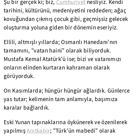
Şu bir gerçek ki; biz,
Cumhuriyet
nesliyiz. Kendi
tarihini, kültürünü, medeniyetini reddeden; ağaç
kovuğundan çıkmış çocuk gibi, geçmişsiz gelecek
oluşturma yoluna giden bir dönemin eseriyiz.
Ellili, altmışlı yıllarda; Osmanlı Hanedanı'nın
tamamını, "vatan haini" olarak biliyorduk.
Mustafa Kemal Atatürk'ü ise; bizi ve vatanımızı
onların elinden kurtaran kahraman olarak
görüyorduk.
On Kasımlarda; hüngür hüngür ağlardık. Günlerce
yas tutar; kelimenin tam anlamıyla, başımıza
karalar bağlardık.
Eski Yunan tapınaklarına öykünerek ve özenilerek
yapılmış
Anıtkabir
; "Türk'ün mabedi" olarak