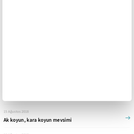
Eğitim kalitesi nedir ve nasıl ölçülür?
29 Ağustos 2018
Yeni öğretim yılının kayıtları ve kayıpları
25 Ağustos 2018
Yalansız dolansız bir dünya için
22 Ağustos 2018
Bir musibet, bin nasihat
18 Ağustos 2018
Sonsuzluk duygusu
15 Ağustos 2018
Ak koyun, kara koyun mevsimi