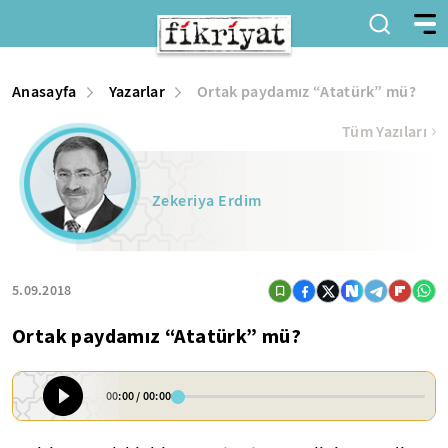
Anasayfa
Yazarlar
Ortak paydamız “Atatürk” mü?
Tüm Yazıları
Zekeriya Erdim
5.09.2018
Ortak paydamız “Atatürk” mü?
00:00
/
00:00