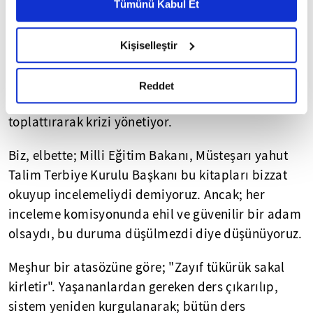
Metnimizi ziyaret edebilirsiniz.
Ortaokul 7. sınıf Sosyal Bilgiler kitabında yer alan
Tümünü Kabul Et
6698 sayılı Kişisel Verilerin Korunması Kanunu uyarınca
"Basın Özgürlüğü" başlıklı metin; yıllardır
hazırlanmış olan İnternet Sitesi Aydınlatma Metnimizi
yürütülen algı yönetiminin izdüşümü olarak,
Kişiselleştir
okumak ve sitemizi ziyaretiniz kapsamında
"iktidar partisinin diktatörlüğü"nü ima ediyor.
gerçekleştirilen veri işleme faaliyetleri ile ilgili daha
Balığın başı durumunda bulunan bürokratlar ise;
detaylı bilgi almak için lütfen
tıklayınız.
Reddet
bazı sayfaları yırttırarak, bazı kitapları geri
toplattırarak krizi yönetiyor.
Biz, elbette; Milli Eğitim Bakanı, Müsteşarı yahut
Talim Terbiye Kurulu Başkanı bu kitapları bizzat
okuyup incelemeliydi demiyoruz. Ancak; her
inceleme komisyonunda ehil ve güvenilir bir adam
olsaydı, bu duruma düşülmezdi diye düşünüyoruz.
Meşhur bir atasözüne göre; "Zayıf tükürük sakal
kirletir". Yaşananlardan gereken ders çıkarılıp,
sistem yeniden kurgulanarak; bütün ders