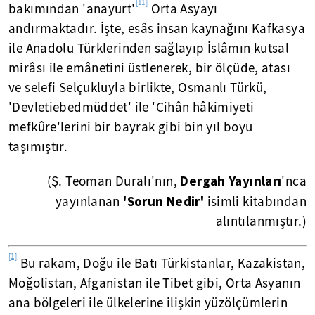
[11]
bakımından 'anayurt'
Orta Asyayı
andırmaktadır. İşte, esâs insan kaynağını Kafkasya
ile Anadolu Türklerinden sağlayıp İslâmın kutsal
mirâsı ile emânetini üstlenerek, bir ölçüde, atası
ve selefi Selçukluyla birlikte, Osmanlı Türkü,
'Devletiebedmüddet' ile 'Cihân hâkimiyeti
mefkûre'lerini bir bayrak gibi bin yıl boyu
taşımıştır.
Dergah
Yayınları
(Ş. Teoman Duralı'nın,
'nca
'Sorun Nedir'
yayınlanan
isimli kitabından
alıntılanmıştır.)
[1]
Bu rakam, Doğu ile Batı Türkistanlar, Kazakistan,
Moğolistan, Afganistan ile Tibet gibi, Orta Asyanın
ana bölgeleri ile ülkelerine ilişkin yüzölçümlerin