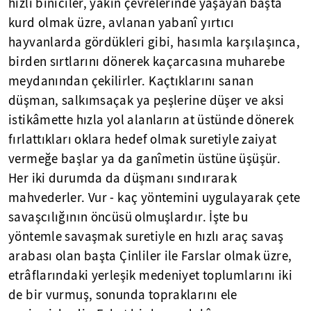
hızlı biniciler, yakın çevrelerinde yaşayan başta
kurd olmak üzre, avlanan yabanî yırtıcı
hayvanlarda gördükleri gibi, hasımla karşılaşınca,
birden sırtlarını dönerek kaçarcasına muharebe
meydanından çekilirler. Kaçtıklarını sanan
düşman, salkımsaçak ya peşlerine düşer ve aksi
istikâmette hızla yol alanların at üstünde dönerek
fırlattıkları oklara hedef olmak suretiyle zaiyat
vermeğe başlar ya da ganîmetin üstüne üşüşür.
Her iki durumda da düşmanı sındırarak
mahvederler. Vur - kaç yöntemini uygulayarak çete
savaşcılığının öncüsü olmuşlardır. İşte bu
yöntemle savaşmak suretiyle en hızlı araç savaş
arabası olan başta Çinliler ile Farslar olmak üzre,
etrâflarındaki yerleşik medeniyet toplumlarını iki
de bir vurmuş, sonunda topraklarını ele