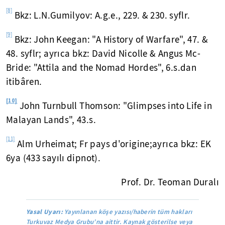
[8]
Bkz: L.N.Gumilyov: A.g.e., 229. & 230. syflr.
[9]
Bkz: John Keegan: "A History of Warfare", 47. &
48. syflr; ayrıca bkz: David Nicolle & Angus Mc-
Bride: "Attila and the Nomad Hordes", 6.s.dan
itibâren.
[10]
John Turnbull Thomson: "Glimpses into Life in
Malayan Lands", 43.s.
[11]
Alm Urheimat; Fr pays d'origine;ayrıca bkz: EK
6ya (433 sayılı dipnot).
Prof. Dr. Teoman Duralı
Yasal Uyarı:
Yayınlanan köşe yazısı/haberin tüm hakları
Turkuvaz Medya Grubu’na aittir. Kaynak gösterilse veya