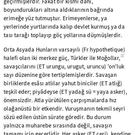
geçirmişlerdir. Fakat bir kısmı dahî,
boyundurukları altına aldıklarının bağrında
erimeğe yüz tutmuştur. Erimeyenlerse, ya
yerlerinde yurtlarında kalıp devlet kurmuş ya da
tası tarağı toplayıp göç yollarına düşmüşlerdir.
Orta Asyada Hunların varsayılı (Fr hypothetique)
[3]
halefi olan iki merkez güç, Türkler ile Moğollar,
savaşcılarını (ET urungu, urugut, uruncu) 'on'luk
sayı düzenine göre tertiplemişlerdir. Savaşan
birliklerde esâsı atlılar yahut biniciler (ET atlığ)
teşkil eder; piyâdeyse (ET yadağ sü = yaya asker),
önemsizdir. Atla yürütülen çarpışmalarda hız
olağanüstü bir etkendir. Vuruşmanın tekmil seyri
sözü edilen üstün sürate göredir. Bu durum
yalnızca muharebe sırasında değil, savaşın
tamamı için geçerlidir. Her asker (ET çeri), kendine