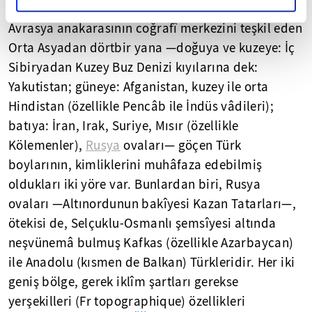
Avrasya anakarasının coğrafî merkezini teşkil eden
Orta Asyadan dörtbir yana —doğuya ve kuzeye: İç
Sibiryadan Kuzey Buz Denizi kıyılarına dek:
Yakutistan; güneye: Afganistan, kuzey ile orta
Hindistan (özellikle Pencâb ile İndüs vâdileri);
batıya: İran, Irak, Suriye, Mısır (özellikle
Kölemenler),
Rusya
ovaları— göçen Türk
boylarının, kimliklerini muhâfaza edebilmiş
oldukları iki yöre var. Bunlardan biri, Rusya
ovaları —Altınordunun bakîyesi Kazan Tatarları—,
ötekisi de, Selçuklu-Osmanlı şemsîyesi altında
neşvünemâ bulmuş Kafkas (özellikle Azarbaycan)
ile Anadolu (kısmen de Balkan) Türkleridir. Her iki
geniş bölge, gerek iklîm şartları gerekse
yerşekilleri (Fr topographique) özellikleri