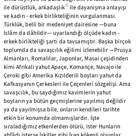
[6]
ile dürüstlük, arkadaşlık
ile dayanışma anlayışı
ve kadın - erkek birlikteliğinin vurgulanması.
Türklük, belli bir medeniyet dairesine —buna
İslâm da dâhildir— uyarlandığı ölçüde kadın -
erkek birlikteliği şartı da tavsamıştır. Başka birçok
toplumda da savaşcılık eğilimi izlenebilir —Prusya
Almanları, Romalılar, Japonlar, Masai çeşidinden
kimi Afrikalı yahut Apaçe, Komançe, Navajo ile
Çeroki gibi Amerika Kızılderili boyları yahut da
Kafkasyanın Çerkesleri ile Çeçenleri sözgelişi. Ama
savaşcılık, bu saydığımız kavimlerin yahut
boyların ya bütün geçmişlerine yayılmış değildir
ya da yayılmışsa bile, onların kendileri tarihte
etkin bir konumda olmamışlardır. İşte
sıraladığımız etkenlerden ötürü, ister Hunların
ahfâdı isterse İskitler gibi İran kökenli olsunlar,