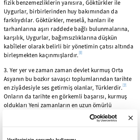
fizik benzemezliklerin yanısıra, Göktürkler ile
Uygurlar, birbirlerinden huy bakımından da
farklıydılar. Göktürkler, meselâ, hanları ile
tarhanlarına aşırı raddede bağlı bulunmalarına,
karşılık, Uygurlar, bağımsızlıklarına düşkün
kabîleler olarak belirli bir yönetimin çatısı altında
[8]
birleşmekten kaçınmışlardır.
3. Yer yer ve zaman zaman devlet kurmuş Orta
Asyanın bu bozkır savaşcı toplumlarından tarihte
[9]
en ziyâdesiyle ses getirmiş olanlar, Türklerdir.
Onların da tarihte en görkemli başarısı, kurmuş
oldukları Yeni zamanların en uzun ömürlü
olanlarından imparatorluk ülkü devleti,
Osmanlıdır. Onu uzun ömürlü imparatorluk ülkü
devleti bâbında, bir çırpıda, Çinin, Sasanî ile
Verilerinizin sorumlu kullanımı