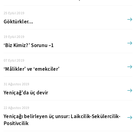
25 Eylül 2019
Göktürkler...
19 Eylül 2019
‘Biz Kimiz?’ Sorunu –1
07 Eylül 2019
‘Mâlikler’ ve ‘emekciler’
31 Ağustos 2019
Yeniçağ’da üç devir
22 Ağustos 2019
Yeniçağı belirleyen üç unsur: Laikcilik-Sekülercilik-
Positivcilik