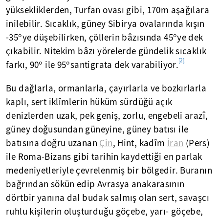
yüksekliklerden, Turfan ovası gibi, 170m aşağılara
inilebilir. Sıcaklık, güney Sibirya ovalarında kışın
-35°ye düşebilirken, çöllerin bâzısında 45°ye dek
çıkabilir. Nitekim bâzı yörelerde gündelik sıcaklık
[2]
farkı, 90° ile 95°santigrata dek varabiliyor.
Bu dağlarla, ormanlarla, çayırlarla ve bozkırlarla
kaplı, sert iklîmlerin hüküm sürdüğü açık
denizlerden uzak, pek geniş, zorlu, engebeli arazî,
güney doğusundan güneyine, güney batısı ile
batısına doğru uzanan
Çin
, Hint, kadîm
İran
(Pers)
ile Roma-Bizans gibi tarihin kaydettiği en parlak
medeniyetleriyle çevrelenmiş bir bölgedir. Buranın
bağrından sökün edip Avrasya anakarasının
dörtbir yanına dal budak salmış olan sert, savaşcı
ruhlu kişilerin oluşturduğu göçebe, yarı- göçebe,