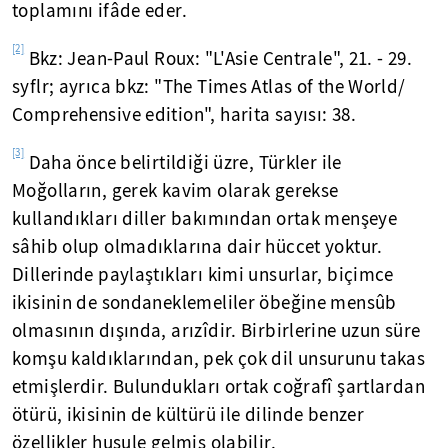
toplamını ifâde eder.
[2]
Bkz: Jean-Paul Roux: "L'Asie Centrale", 21. - 29.
syflr; ayrıca bkz: "The Times Atlas of the World/
Comprehensive edition", harita sayısı: 38.
[3]
Daha önce belirtildiği üzre, Türkler ile
Moğolların, gerek kavim olarak gerekse
kullandıkları diller bakımından ortak menşeye
sâhib olup olmadıklarına dair hüccet yoktur.
Dillerinde paylaştıkları kimi unsurlar, biçimce
ikisinin de sondaneklemeliler öbeğine mensûb
olmasının dışında, arızîdir. Birbirlerine uzun süre
komşu kaldıklarından, pek çok dil unsurunu takas
etmişlerdir. Bulundukları ortak coğrafî şartlardan
ötürü, ikisinin de kültürü ile dilinde benzer
özellikler husule gelmiş olabilir.