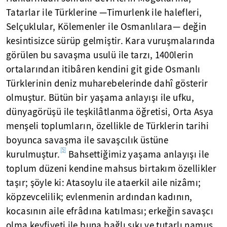
Tatarlar ile Türklerine —Timurlenk ile halefleri,
Selçuklular, Kölemenler ile Osmanlılara— değin
kesintisizce sürüp gelmiştir. Kara vuruşmalarında
görülen bu savaşma usulü ile tarzı, 1400lerin
ortalarından itibâren kendini git gide Osmanlı
Türklerinin deniz muharebelerinde dahî gösterir
olmuştur. Bütün bir yaşama anlayışı ile ufku,
dünyagörüşü ile teşkilâtlanma öğretisi, Orta Asya
menşeli toplumların, özellikle de Türklerin tarihi
boyunca savaşma ile savaşcılık üstüne
[5]
kurulmuştur.
Bahsettiğimiz yaşama anlayışı ile
toplum düzeni kendine mahsus birtakım özellikler
taşır; şöyle ki: Atasoylu ile ataerkil aile nizâmı;
köpzevcelilik; evlenmenin ardından kadının,
kocasının aile efrâdına katılması; erkeğin savaşcı
olma keyfiyeti ile buna bağlı sıkı ve tutarlı namus