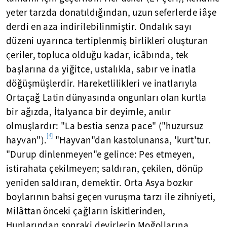
yeter tarzda donatıldığından, uzun seferlerde iâşe
derdi en aza indirilebilinmiştir. Ondalık sayı
düzeni uyarınca tertiplenmiş birlikleri oluşturan
çeriler, topluca olduğu kadar, icâbında, tek
başlarına da yiğitce, ustalıkla, sabır ve inatla
döğüşmüşlerdir. Hareketlilikleri ve inatlarıyla
Ortaçağ Latin dünyasında ongunları olan kurtla
bir ağızda, İtalyanca bir deyimle, anılır
olmuşlardır: "La bestia senza pace" ("huzursuz
[4]
hayvan").
"Hayvan"dan kastolunansa, 'kurt'tur.
"Durup dinlenmeyen"e gelince: Pes etmeyen,
istirahata çekilmeyen; saldıran, çekilen, dönüp
yeniden saldıran, demektir. Orta Asya bozkır
boylarının bahsi geçen vuruşma tarzı ile zihniyeti,
Milâttan önceki çağların İskitlerinden,
Hunlarından sonraki devirlerin Moğollarına,