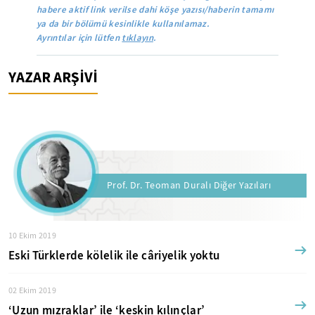
habere aktif link verilse dahi köşe yazısı/haberin tamamı
ya da bir bölümü kesinlikle kullanılamaz.
Ayrıntılar için lütfen
tıklayın
.
YAZAR ARŞİVİ
Prof. Dr. Teoman Duralı Diğer Yazıları
10 Ekim 2019
Eski Türklerde kölelik ile câriyelik yoktu
02 Ekim 2019
‘Uzun mızraklar’ ile ‘keskin kılınçlar’