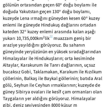
gölünün ortasından geçen 60° doğu boylamı ile
doğuda Yakutstan geçen 130° doğu boylamı,
kuzeyde Lena ırmağını güneyden kesen 60° kuzey
enlemi ile güneyde Hindukuş dağlarını ortadan
kateden 32° kuzey enlemi arasında kalan aşağı
[1]
2
yukarı 10,735,000km
lik
muazzam geniş bir
araziye yayıldığını görüyoruz. Bu sahanın
güneyinde yeryüzünün en yüksek sıradağlarından
Himalayalar ile Hindukuşların; orta kesiminde
Altaylar, Karakurum ile Tanrı dağlarının, uçsuz
bucaksız Gobi, Taklamakan, Karakum ile Kızılkum
çöllerinin, Balkaş ile Baykal göllerinin; batıda Aral
gölü, Seyhun ile Ceyhun ırmaklarının; kuzeyde de
güney Sibirya ovaları ile kesîf çam ormanları olan
Taygaların yer aldığını görüyoruz. Himalayalar
gibi, deniz seviyesinden 8000 küsur m