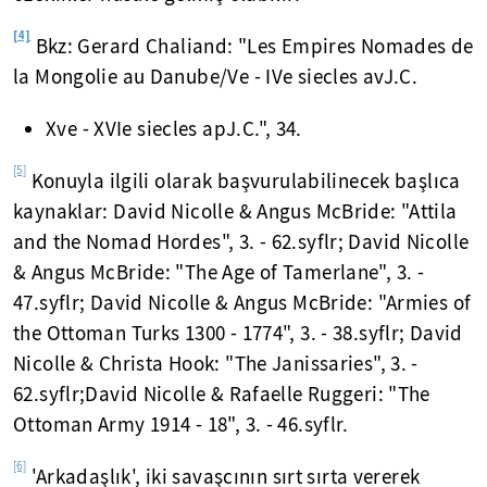
[4]
Bkz: Gerard Chaliand: "Les Empires Nomades de
la Mongolie au Danube/Ve - IVe siecles avJ.C.
Xve - XVIe siecles apJ.C.", 34.
[5]
Konuyla ilgili olarak başvurulabilinecek başlıca
kaynaklar: David Nicolle & Angus McBride: "Attila
and the Nomad Hordes", 3. - 62.syflr; David Nicolle
& Angus McBride: "The Age of Tamerlane", 3. -
47.syflr; David Nicolle & Angus McBride: "Armies of
the Ottoman Turks 1300 - 1774", 3. - 38.syflr; David
Nicolle & Christa Hook: "The Janissaries", 3. -
62.syflr;David Nicolle & Rafaelle Ruggeri: "The
Ottoman Army 1914 - 18", 3. - 46.syflr.
[6]
'Arkadaşlık', iki savaşcının sırt sırta vererek