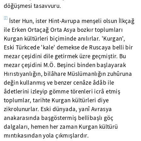
döğüşmesi tasavvuru.
[7]
İster Hun, ister Hint-Avrupa menşeli olsun İlkçağ
ile Erken Ortaçağ Orta Asya bozkır toplumları
Kurgan kültürleri biçiminde anılırlar. 'Kurgan',
Eski Türkcede 'kale' demekse de Ruscaya belli bir
mezar çeşidini dile getirmek üzre geçmiştir. Bu
mezar çeşidini M.Ö. Beşinci binden başlayarak
Hırıstıyanlığın, bilâhare Müslümanlığın zuhûruna
değin kullanmış ve benzer cenâze âdâb ile
âdetlerini izleyip gömme törenleri icrâ etmiş
toplumlar, tarihte Kurgan kültürleri diye
zikrolunurlar. Eski dünyada, yanî Avrasya
anakarasında başgöstermiş bellibaşlı göç
dalgaları, hemen her zaman Kurgan kültürü
mıntıkasından yola çıkmışlardır.