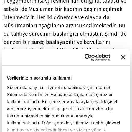
Peygamberin (sav) resmen ilan ettiği ilk savaştı ve
sebebi de Müslüman bir kadının başının açılmak
istenmesidir. Her iki dönemde ve olayda da
Müslümanları aşağılama arzusu sezilmektedir. Bu
da tahliye sürecinin başlangıcı olmuştur. Şimdi de
benzeri bir süreç başlayabilir ve bavullarını
toplayan Yahudiler geldikleri Batı illerine geri
dönebilirler. Şimdiden bir kısmı bavullarını
hazırlıyor. Filistinliler ise ölümüne yurtlarında
tutunuyorlar. Ahzab Suresi'nin 60'ıncı ayeti Medine
Verilerinizin sorumlu kullanımı
günleriyle ilgili bu durumu hikaye etmektedir.
Sizlere daha iyi bir hizmet sunabilmek için İnternet
Sitemizde kendimize ve üçüncü kişilere ait çerezler
60-61. Andolsun ki, eğer münafıklar, kalplerinde
kullanılmaktadır. Bu çerezler vasıtasıyla çeşitli kişisel
hastalık olanlar ve şehirde dedikodu üreterek,
verileriniz işlenmekte olup gerekli olan çerezler bilgi
yayarak fesat çıkaranlar, (bu tutumlarına) bir
toplumu hizmetlerinin sunulması amacıyla
son vermedikleri takdirde, gerçekten seni
kullanılmaktadır. Diğer çerezler, sitemizin daha işlevsel
kılınması ve kişiselleştirilmesi ve sizlere yönelik
onların üzerine salarız, sonra orada seninle pek