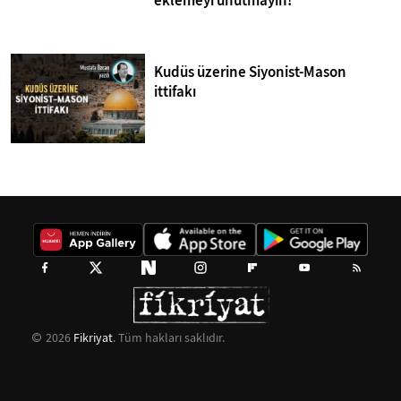
eklemeyi unutmayın!
Kudüs üzerine Siyonist-Mason
ittifakı
2026
Fikriyat
. Tüm hakları saklıdır.