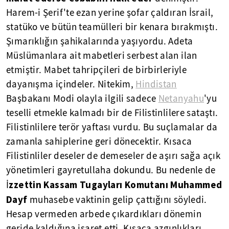
Harem-i Şerif'te ezan yerine şofar çaldıran İsrail,
statüko ve bütün teamülleri bir kenara bırakmıştı.
Şımarıklığın şahikalarında yaşıyordu. Adeta
Müslümanlara ait mabetleri serbest alan ilan
etmiştir. Mabet tahripçileri de birbirleriyle
dayanışma içindeler. Nitekim,
Hindistan
Başbakanı Modi olayla ilgili sadece
Netanyahu
'yu
teselli etmekle kalmadı bir de Filistinlilere sataştı.
Filistinlilere terör yaftası vurdu. Bu suçlamalar da
zamanla sahiplerine geri dönecektir. Kısaca
Filistinliler deseler de demeseler de aşırı sağa açık
yönetimleri gayretullaha dokundu. Bu nedenle de
zzettin Kassam Tugayları Komutanı Muhammed
İ
Dayf
muhasebe vaktinin gelip çattığını söyledi.
Hesap vermeden arbede çıkardıkları dönemin
geride kaldığına işaret etti. Kısaca azgınlıkları