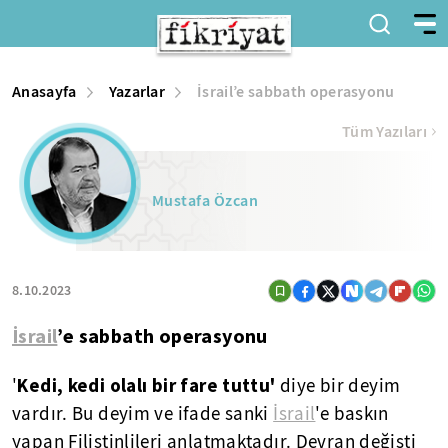
Anasayfa
Yazarlar
İsrail’e sabbath operasyonu
Tüm Yazıları
Mustafa Özcan
8.10.2023
İsrail
’e sabbath operasyonu
Kedi, kedi olalı bir fare tuttu'
'
diye bir deyim
vardır. Bu deyim ve ifade sanki
İsrail
'e baskın
yapan Filistinlileri anlatmaktadır. Devran değişti