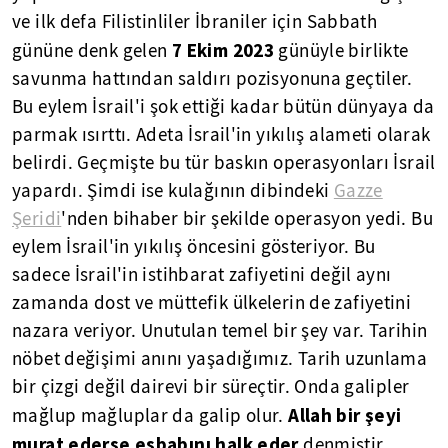
ve ilk defa Filistinliler İbraniler için Sabbath
7 Ekim 2023
gününe denk gelen
günüyle birlikte
savunma hattından saldırı pozisyonuna geçtiler.
Bu eylem İsrail'i şok ettiği kadar bütün dünyaya da
parmak ısırttı. Adeta İsrail'in yıkılış alameti olarak
belirdi. Geçmişte bu tür baskın operasyonları İsrail
yapardı. Şimdi ise kulağının dibindeki
Gazze
Şeridi
'nden bihaber bir şekilde operasyon yedi. Bu
eylem İsrail'in yıkılış öncesini gösteriyor. Bu
sadece İsrail'in istihbarat zafiyetini değil aynı
zamanda dost ve müttefik ülkelerin de zafiyetini
nazara veriyor. Unutulan temel bir şey var. Tarihin
nöbet değişimi anını yaşadığımız. Tarih uzunlama
bir çizgi değil dairevi bir süreçtir. Onda galipler
Allah bir şeyi
mağlup mağluplar da galip olur.
murat ederse esbabını halk eder
denmiştir.