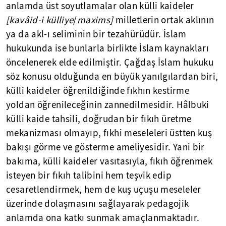
anlamda üst soyutlamalar olan külli kaideler
[
kavâid-i külliye
/
maxims
]
milletlerin ortak aklının
ya da akl-ı seliminin bir tezahürüdür. İslam
hukukunda ise bunlarla birlikte İslam kaynakları
öncelenerek elde edilmiştir. Çağdaş İslam hukuku
söz konusu olduğunda en büyük yanılgılardan biri,
külli kaideler öğrenildiğinde fıkhın kestirme
yoldan öğrenileceğinin zannedilmesidir. Hâlbuki
külli kaide tahsili, doğrudan bir fıkıh üretme
mekanizması olmayıp, fıkhi meseleleri üstten kuş
bakışı görme ve gösterme ameliyesidir. Yani bir
bakıma, külli kaideler vasıtasıyla, fıkıh öğrenmek
isteyen bir fıkıh talibini hem teşvik edip
cesaretlendirmek, hem de kuş uçuşu meseleler
üzerinde dolaşmasını sağlayarak pedagojik
anlamda ona katkı sunmak amaçlanmaktadır.