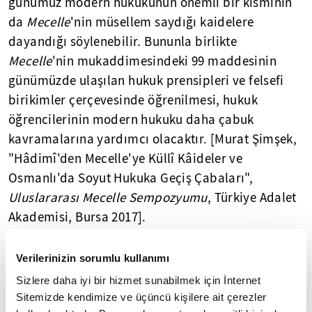
günümüz modern hukukunun önemli bir kısmının
da
Mecelle
'nin müsellem saydığı kaidelere
dayandığı söylenebilir. Bununla birlikte
Mecelle
'nin mukaddimesindeki 99 maddesinin
günümüzde ulaşılan hukuk prensipleri ve felsefi
birikimler çerçevesinde öğrenilmesi, hukuk
öğrencilerinin modern hukuku daha çabuk
kavramalarına yardımcı olacaktır. [Murat Şimşek,
"Hâdimî'den Mecelle'ye Küllî Kâideler ve
Osmanlı'da Soyut Hukuka Geçiş Çabaları",
Uluslararası Mecelle Sempozyumu
, Türkiye Adalet
Akademisi, Bursa 2017].
Bütün bunlarla birlikte dünyadaki herhangi bir
Verilerinizin sorumlu kullanımı
hukuk sistemi için temel oluşturabilecek derecede
Sizlere daha iyi bir hizmet sunabilmek için İnternet
soyut kuralların, taşıdıkları esneklik ve değişime
Sitemizde kendimize ve üçüncü kişilere ait çerezler
kabiliyeti sebebiyle Osmanlı son dönem aydınları