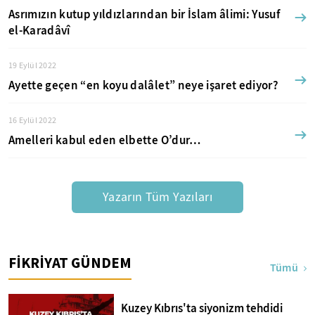
Asrımızın kutup yıldızlarından bir İslam âlimi: Yusuf
el-Karadâvî
19 Eylül 2022
Ayette geçen “en koyu dalâlet” neye işaret ediyor?
16 Eylül 2022
Amelleri kabul eden elbette O’dur…
Yazarın Tüm Yazıları
FİKRİYAT GÜNDEM
Tümü
Kuzey Kıbrıs'ta siyonizm tehdidi