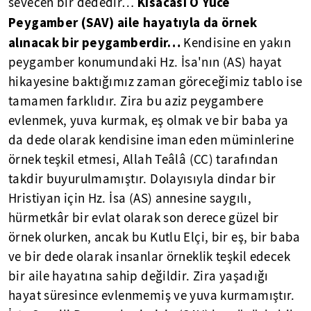
Kısacası O Yüce
sevecen bir dededir…
Peygamber (SAV) aile hayatıyla da örnek
alınacak bir peygamberdir…
Kendisine en yakın
peygamber konumundaki Hz. İsa'nın (AS) hayat
hikayesine baktığımız zaman göreceğimiz tablo ise
tamamen farklıdır. Zira bu aziz peygambere
evlenmek, yuva kurmak, eş olmak ve bir baba ya
da dede olarak kendisine iman eden müminlerine
örnek teşkil etmesi, Allah Teâlâ (CC) tarafından
takdir buyurulmamıştır. Dolayısıyla dindar bir
Hristiyan için Hz. İsa (AS) annesine saygılı,
hürmetkâr bir evlat olarak son derece güzel bir
örnek olurken, ancak bu Kutlu Elçi, bir eş, bir baba
ve bir dede olarak insanlar örneklik teşkil edecek
bir aile hayatına sahip değildir. Zira yaşadığı
hayat süresince evlenmemiş ve yuva kurmamıştır.