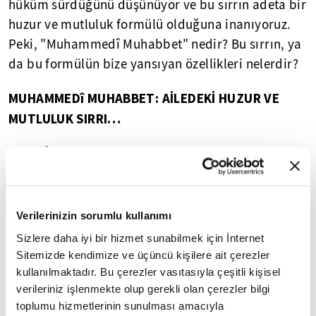
hüküm sürdüğünü düşünüyor ve bu sırrın adeta bir
huzur ve mutluluk formülü olduğuna inanıyoruz.
Peki, "Muhammedî Muhabbet" nedir? Bu sırrın, ya
da bu formülün bize yansıyan özellikleri nelerdir?
MUHAMMEDî MUHABBET: AİLEDEKİ HUZUR VE
MUTLULUK SIRRI…
Gerek İslam tarihi ve siyer kaynakları, gerekse
hadis ilmine dair eserlerde Sevgili
Peygamberimizin (SAV) aile hayatına dair detay
kabilinden son derece değerli bilgilere sahibiz.
Verilerinizin sorumlu kullanımı
O'nu bize anlatan eserlerdeki bu bilgiler, O'na eş
Sizlere daha iyi bir hizmet sunabilmek için İnternet
olma şerefine nâil olan eşleri, evlatları, torunları
Sitemizde kendimize ve üçüncü kişilere ait çerezler
ve yakınları yanında, O'nu dikkatle gözleyen ve
kullanılmaktadır. Bu çerezler vasıtasıyla çeşitli kişisel
verileriniz işlenmekte olup gerekli olan çerezler bilgi
kendisine örnek almak isteyen ashabı tarafından
toplumu hizmetlerinin sunulması amacıyla
kaydedilen değerli malumattır. Neticede