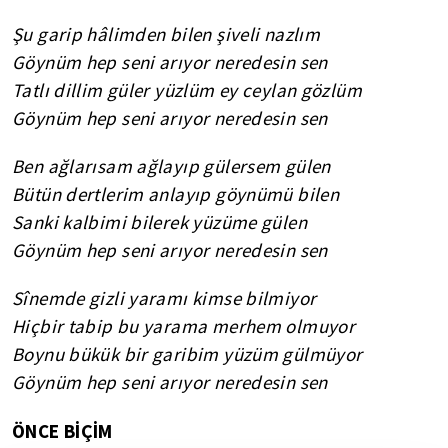
Şu garip h
â
limden bilen şiveli nazlım
G
öynüm hep seni arıyor neredesin sen
T
atlı dillim güler yüzlüm ey ceylan gözlüm
G
öynüm hep seni arıyor neredesin sen
B
en ağlar
ı
sam ağlayıp gülersem gülen
B
ütün dertleri
m
anlayıp göynümü bilen
S
anki kalbimi bilerek yüzüme gülen
G
öynüm hep seni arıyor neredesin sen
Sî
nemde gizli yaramı kimse bilmiyor
H
içbir tabip
bu
yarama merhem olmuyor
B
oynu bükük bir garibim yüzüm gülmüyor
G
öynüm hep seni arıyor neredesin sen
ÖNCE BİÇİM