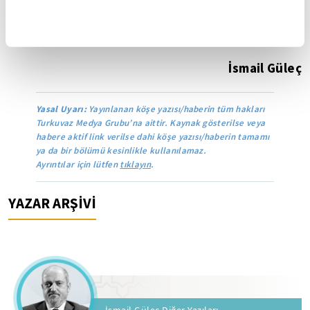
Eger maksûd eserse mısra-ı berceste
kâfidir!
İsmail Güleç
Yasal Uyarı:
Yayınlanan köşe yazısı/haberin tüm hakları
Turkuvaz Medya Grubu’na aittir. Kaynak gösterilse veya
habere aktif link verilse dahi köşe yazısı/haberin tamamı
ya da bir bölümü kesinlikle kullanılamaz.
Ayrıntılar için lütfen
tıklayın
.
YAZAR ARŞİVİ
İsmail Güleç Diğer Yazıları