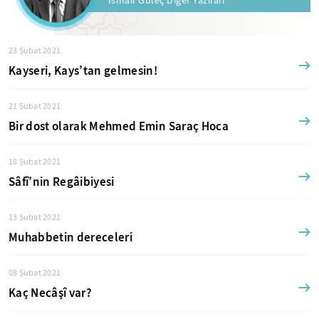
23 Şubat 2021
Kayseri, Kays’tan gelmesin!
21 Şubat 2021
Bir dost olarak Mehmed Emin Saraç Hoca
18 Şubat 2021
Sâfî’nin Regâibiyesi
13 Şubat 2021
Muhabbetin dereceleri
08 Şubat 2021
Kaç Necâşî var?