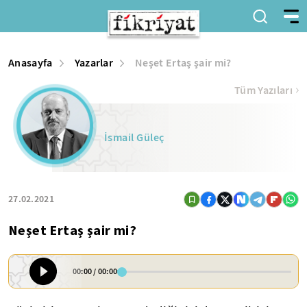
Anasayfa
Yazarlar
Neşet Ertaş şair mi?
Tüm Yazıları
İsmail Güleç
27.02.2021
Neşet Ertaş şair mi?
00:00
/
00:00