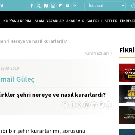
Ol
KUR'AN-I KERİM
İSLAM
YAZARLAR
AKADEMİK
GALERİ
LİSTELER
FİKRİYAT
şehri nereye ve nasıl kurarlardı?
FİKR
Tüm Yazıları
 Eylül 2019
smail Güleç
ürkler şehri nereye ve nasıl kurarlardı?
bi bir şehir kurarlar mı, sorusunu