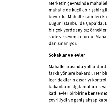
Merkezin çevresinde mahallel
mahalle de küçük bir şehir g
büyürdü. Mahalle camileri kubb
Bugün İstanbul'da Çapa'da, 
bir çok yerde sayısız örnekle
sade ve sevimli olurdu. Mahal
danışmanıydı.
Sokaklar ve evler
Mahalle arasında yollar dardı,
farklı yönlere bakardı. Her b
içeridekilerin dışarıyı kontro
bakanların algılamalarına yar
katlı evler birbirine benzeme
çevriliydi ve geniş ahşap kapı