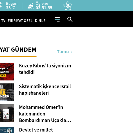
Bugün
Öğlene
33°C
03:51:54
 TV
FİKRİYAT ÖZEL
DİNLE
İYAT GÜNDEM
Tümü
Kuzey Kıbrıs'ta siyonizm
tehdidi
Sistematik işkence İsrail
hapishaneleri
Mohammed Omer'in
kaleminden
Bombardıman Uçakları
ve Tanklar Arasında
Devlet ve millet