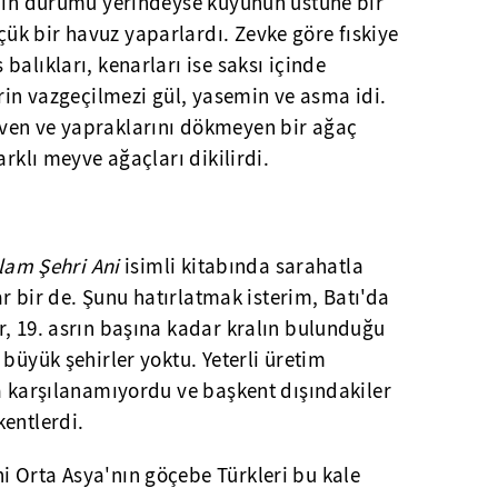
enin durumu yerindeyse kuyunun üstüne bir
k bir havuz yaparlardı. Zevke göre fıskiye
balıkları, kenarları ise saksı içinde
erin vazgeçilmezi gül, yasemin ve asma idi.
ven ve yapraklarını dökmeyen bir ağaç
arklı meyve ağaçları dikilirdi.
slam Şehri Ani
isimli kitabında sarahatla
var bir de. Şunu hatırlatmak isterim, Batı'da
r, 19. asrın başına kadar kralın bulunduğu
 büyük şehirler yoktu. Yeterli üretim
a karşılanamıyordu ve başkent dışındakiler
entlerdi.
 Orta Asya'nın göçebe Türkleri bu kale