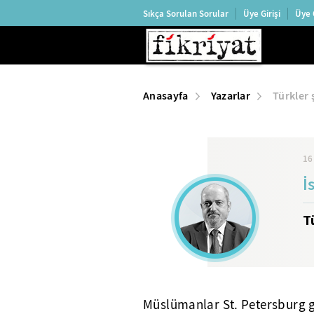
Sıkça Sorulan Sorular
Üye Girişi
Üye 
Anasayfa
Yazarlar
Türkler 
16
İ
T
Müslümanlar St. Petersburg gi