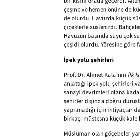
bir kısmı orada geçerdi. Ail
çeşme ve hemen önüne de küçü
de olurdu. Havuzda küçük süs 
çiçeklerle süslenirdi. Bahçel
Havuzun başında suyu çok se
çeşidi olurdu. Yöresine göre f
İpek yolu şehirleri
Prof. Dr. Ahmet Kala'nın
İlk İ
anlattığı ipek yolu şehirleri 
sanayi devrimleri olana kada
şehirler dışında doğru dürüst
yapılmadığı için ihtiyaçlar d
birkaçı müstesna küçük kale k
Müslüman olan göçebeler yani