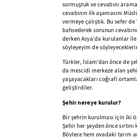
sormuştuk ve cevabını arama
cevabının ilk aşamasını Müsl
vermeye çalıştık. Bu sefer de
bahsederek sorunun cevabın
derken Asya'da kurulanlar ile
söyleyeyim de söyleyeceklerim
Türkler, İslam'dan önce de ş
da mescidi merkeze alan şehir
yaşayacakları coğrafi ortamla
geliştirdiler.
Şehir nereye kurulur?
Bir şehrin kurulması için iki ö
Şehir her şeyden önce sırtını
Böylece hem ovadaki tarım a