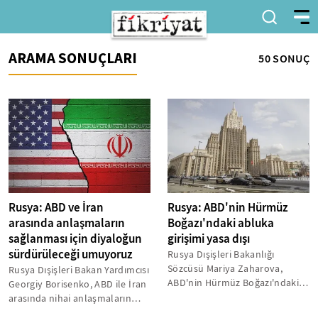
ARAMA SONUÇLARI
50 SONUÇ
Rusya: ABD ve İran
Rusya: ABD'nin Hürmüz
arasında anlaşmaların
Boğazı'ndaki abluka
sağlanması için diyaloğun
girişimi yasa dışı
sürdürüleceği umuyoruz
Rusya Dışişleri Bakanlığı
Sözcüsü Mariya Zaharova,
Rusya Dışişleri Bakan Yardımcısı
ABD'nin Hürmüz Boğazı'ndaki
Georgiy Borisenko, ABD ile İran
deniz ablukası girişiminin yasa
arasında nihai anlaşmaların
dışı...
sağlanması için diyaloğun...