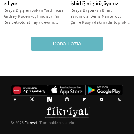
ediyor
işbirliğini görüşüyoruz
Rusya Dışişleri Bakan Yardımcısı
Rusya Başbakan Birinci
Andrey Rudenko, Hindistan’ın
Yardımcısı Denis Manturov,
Rus petrolü almaya devam
Çin’le Rusya’daki nadir toprak
ettiğini söyledi.
elementlerinin üretiminde
işbirliğini...
Daha Fazla
2026
Fikriyat
. Tüm hakları saklıdır.