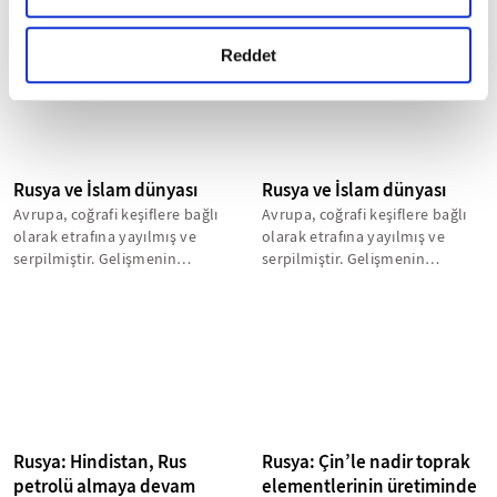
okumak ve sitemizi ziyaretiniz kapsamında
temsilcisi Kiril Dmitriyev,...
kalmamaları gerektiğini
gerçekleştirilen veri işleme faaliyetleri ile ilgili daha
belirterek...
detaylı bilgi almak için lütfen
tıklayınız.
Reddet
Rusya ve İslam dünyası
Rusya ve İslam dünyası
Avrupa, coğrafi keşiflere bağlı
Avrupa, coğrafi keşiflere bağlı
olarak etrafına yayılmış ve
olarak etrafına yayılmış ve
serpilmiştir. Gelişmenin
serpilmiştir. Gelişmenin
gerisinde merak ve macera
gerisinde merak ve macera
ruhu...
ruhu...
Rusya: Hindistan, Rus
Rusya: Çin’le nadir toprak
petrolü almaya devam
elementlerinin üretiminde