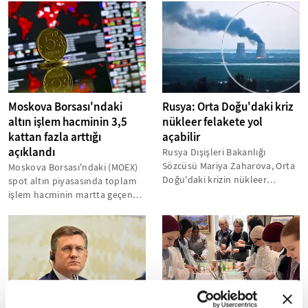
Moskova Borsası'ndaki
Rusya: Orta Doğu'daki kriz
altın işlem hacminin 3,5
nükleer felakete yol
kattan fazla arttığı
açabilir
açıklandı
Rusya Dışişleri Bakanlığı
Sözcüsü Mariya Zaharova, Orta
Moskova Borsası'ndaki (MOEX)
Doğu'daki krizin nükleer
spot altın piyasasında toplam
felakete yol açabileceğini
işlem hacminin martta geçen
belirterek,...
yılın aynı dönemine göre 3,5...