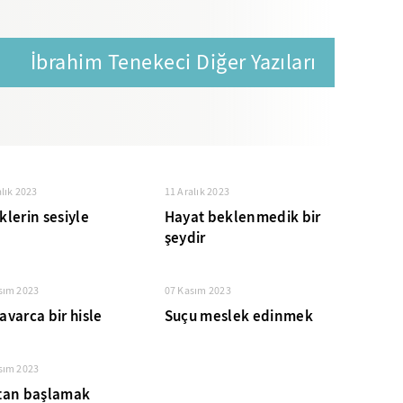
İbrahim Tenekeci Diğer Yazıları
alık 2023
11 Aralık 2023
lerin sesiyle
Hayat beklenmedik bir
şeydir
sım 2023
07 Kasım 2023
varca bir hisle
Suçu meslek edinmek
sım 2023
tan başlamak