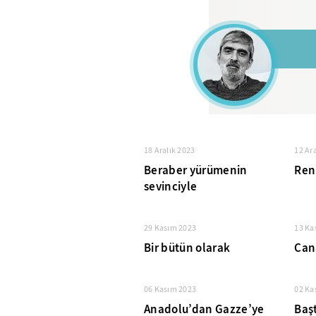
18 Aralık 2023
12 Ar
Beraber yürümenin
Renk
sevinciyle
29 Kasım 2023
13 Ka
Bir bütün olarak
Cana
06 Kasım 2023
02 Ka
Anadolu’dan Gazze’ye
Baş