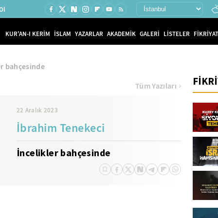
Ol
KUR'AN-I KERİM
İSLAM
YAZARLAR
AKADEMİK
GALERİ
LİSTELER
FİKRİYAT
er bahçesinde
FİKR
Tüm Yazıları
22 Aralık 2023
İbrahim Tenekeci
İncelikler bahçesinde