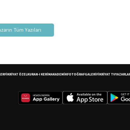
azarın Tüm Yazıları
LER
FİKRİYAT ÖZEL
KURAN-I KERİM
AKADEMİK
FOTOĞRAF
GALERİ
FİKRİYAT TV
YAZARLA