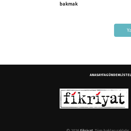
bakmak
Y
ANASAYFA
GÜNDEM
LİSTE
2026
Fikriyat
. Tüm hakları saklıdır.