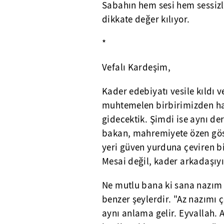
Sabahın hem sesi hem sessizli
dikkate değer kılıyor.
*
Vefalı Kardeşim,
Kader edebiyatı vesile kıldı v
muhtemelen birbirimizden ha
gidecektik. Şimdi ise aynı de
bakan, mahremiyete özen gös
yeri güven yurduna çeviren bi
Mesai değil, kader arkadaşıyı
Ne mutlu bana ki sana nazım 
benzer şeylerdir. "Az nazımı 
aynı anlama gelir. Eyvallah. 