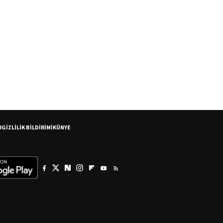
R
GİZLİLİK BİLDİRİMİ
KÜNYE