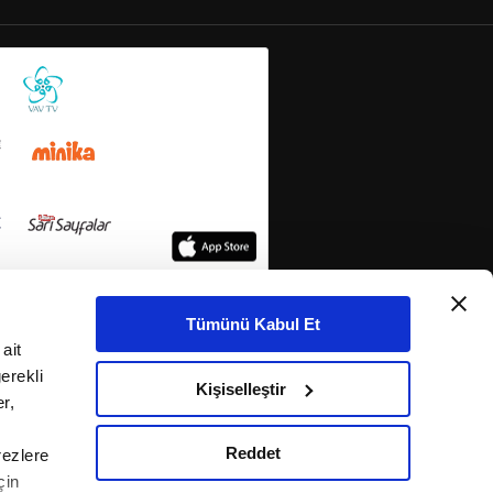
Tümünü Kabul Et
ait
erekli
Kişiselleştir
r,
Reddet
rezlere
çin