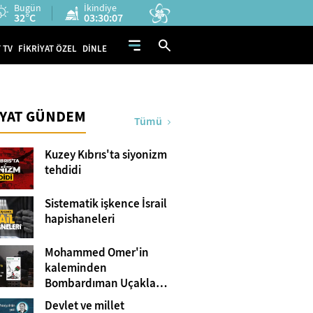
Bugün
İkindiye
32°C
03:30:06
 TV
FİKRİYAT ÖZEL
DİNLE
İYAT GÜNDEM
Tümü
Kuzey Kıbrıs'ta siyonizm
tehdidi
Sistematik işkence İsrail
hapishaneleri
Mohammed Omer'in
kaleminden
Bombardıman Uçakları
ve Tanklar Arasında
Devlet ve millet