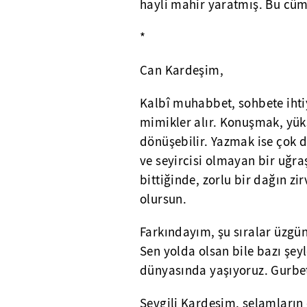
hayli mahir yaratmış. Bu cüm
*
Can Kardeşim,
Kalbî muhabbet, sohbete ihti
mimikler alır. Konuşmak, yüks
dönüşebilir. Yazmak ise çok d
ve seyircisi olmayan bir uğraş
bittiğinde, zorlu bir dağın 
olursun.
Farkındayım, şu sıralar üzgün
Sen yolda olsan bile bazı şey
dünyasında yaşıyoruz. Gurbet
Sevgili Kardeşim, selamların