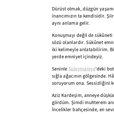
Dürüst olmak, düzgün yaşamak
inancımızın ta kendisidir. Şi
aynı anlama gelir.
Konuşmayı değil de sükûneti 
sözü olanlardır. Sükûnet emni
iki kelimeyle anlatabilirim. 
yerde emniyet içindeyiz.
Seninle
Süleymaniye
'deki bo
sığla ağacının gölgesinde. Hâ
soruyorum ona. Sessizliğini k
Aziz Kardeşim, anneye düşkü
gördüm. Şimdi muhterem anne
İncelikler bahçesinde, en sevd