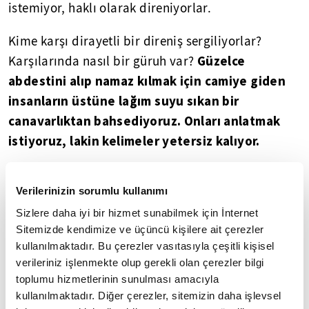
istemiyor, haklı olarak direniyorlar.
Kime karşı dirayetli bir direniş sergiliyorlar?
Güzelce
Karşılarında nasıl bir güruh var?
abdestini alıp namaz kılmak için camiye giden
insanların üstüne lağım suyu sıkan bir
canavarlıktan bahsediyoruz. Onları anlatmak
istiyoruz, lakin kelimeler yetersiz kalıyor.
Müminlerin iki önemli vazifesi: Hem nefsimizi hem
Verilerinizin sorumlu kullanımı
neslimizi korumak zorundayız. Nefsin neye tekabül
ettiği malumdur. Nesil ise evlatlarımız,
Sizlere daha iyi bir hizmet sunabilmek için İnternet
Sitemizde kendimize ve üçüncü kişilere ait çerezler
zürriyetimiz ve onların güvenle yaşayabileceği
kullanılmaktadır. Bu çerezler vasıtasıyla çeşitli kişisel
vatan topraklarıdır. Filistinli müminlerin
verileriniz işlenmekte olup gerekli olan çerezler bilgi
karşısında, özellikle evlatlarını hedef alan, onları
toplumu hizmetlerinin sunulması amacıyla
zerre acımadan ve pişmanlık duymadan katleden
kullanılmaktadır. Diğer çerezler, sitemizin daha işlevsel