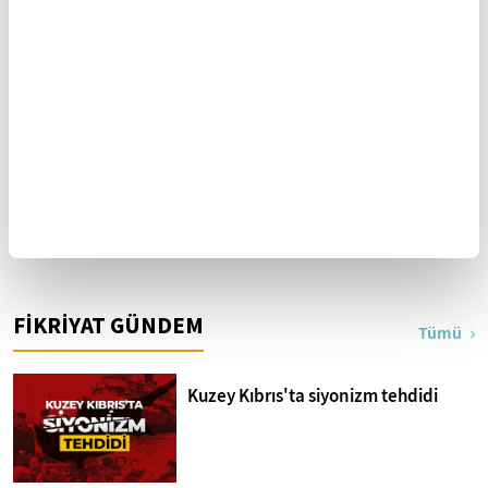
20 Ekim 2023
Görülmemiş bir acımasızlık
19 Ekim 2023
Dokunduğu her şeyi kirleten
Yazarın Tüm Yazıları
FİKRİYAT GÜNDEM
Tümü
Kuzey Kıbrıs'ta siyonizm tehdidi