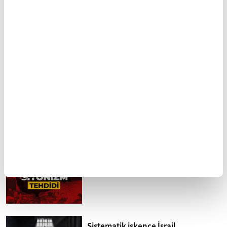
Halep şehri
Kutbüddin Şirazi
Manevi olgunlaşma
İhlallerin gölgesinde
yolculuğu: Riyazet
Harem-i İbrahim Camii
FİKRİYAT GÜNDEM
Tümü
Kuzey Kıbrıs'ta siyonizm tehdidi
Sistematik işkence İsrail