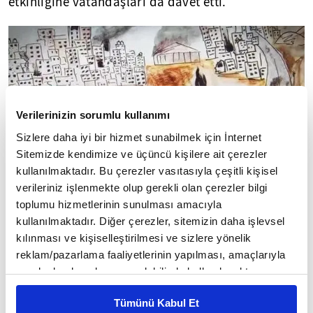
etkinliğine vatandaşları da davet etti.
Verilerinizin sorumlu kullanımı
Sizlere daha iyi bir hizmet sunabilmek için İnternet
Sitemizde kendimize ve üçüncü kişilere ait çerezler
kullanılmaktadır. Bu çerezler vasıtasıyla çeşitli kişisel
verileriniz işlenmekte olup gerekli olan çerezler bilgi
Gazeteci ve aktivist Abdullah Aytekin, 2008 yılında
toplumu hizmetlerinin sunulması amacıyla
Siyonist İsrail tarafından düzenlenen 'Dökme
kullanılmaktadır. Diğer çerezler, sitemizin daha işlevsel
kılınması ve kişiselleştirilmesi ve sizlere yönelik
Kurşun Operasyonu'nda ailesinden 26 kişiyi
reklam/pazarlama faaliyetlerinin yapılması, amaçlarıyla
kaybeden Mona isimli Filistinli kızın resimlerinden
sınırlı olarak açık rızanız dahilinde kullanılacaktır.
ilhamla bölgedeki okullara kağıt, kalem ve boya
Çerezlere ilişkin tercihlerinizi çerez paneli vasıtasıyla
malzemelerinin dağıtılmasını üstlendi.
Tümünü Kabul Et
belirleyebilirsiniz. Çerezlere ilişkin detaylı bilgi için