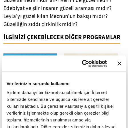
Güzellik nedir? Kur'an-ı Kerim'de güzel nedir?
Edebiyat ve şiir insanın güzeli araması mıdır?
Leyla'yı güzel kılan Mecnun'un bakışı mıdır?
Güzelliğin zıddı çirkinlik midir?
İLGİNİZİ ÇEKEBİLECEK DİĞER PROGRAMLAR
Verilerinizin sorumlu kullanımı
Sizlere daha iyi bir hizmet sunabilmek için İnternet
Sözcüklerin Gücü:
Hayatımızı biz mi
Sitemizde kendimize ve üçüncü kişilere ait çerezler
Nezaket ve Zorbalıkla
yönetiyoruz yoksa
kullanılmaktadır. Bu çerezler vasıtasıyla çeşitli kişisel
Mücadele
alışkanlıklarımız mı? I
Çerezlik 7. Bölüm I
verileriniz işlenmekte olup gerekli olan çerezler bilgi
Fikriyat
toplumu hizmetlerinin sunulması amacıyla
kullanılmaktadır. Diğer çerezler, sitemizin daha işlevsel