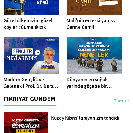
Güzel ülkemizin, güzel
Mali'nin en eski yapısı:
köyleri: Cumalıkızık
Cenne Camii
Modern Gençlik ve
Dünyanın en soğuk
Gelenek I Prof. Dr. Dursun
yerinde göçebe bir
Ali Tökel I Fikriyat
yaşam: Nenetler
FİKRİYAT GÜNDEM
Sohbetleri
Tümü
Kuzey Kıbrıs'ta siyonizm tehdidi