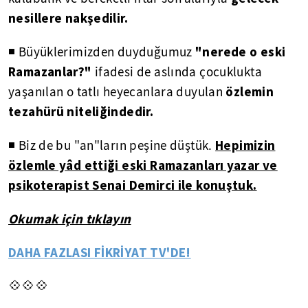
nesillere nakşedilir.
"nerede o eski
◾ Büyüklerimizden duyduğumuz
Ramazanlar?"
ifadesi de aslında çocuklukta
özlemin
yaşanılan o tatlı heyecanlara duyulan
tezahürü niteliğindedir.
Hepimizin
◾ Biz de bu "an"ların peşine düştük.
özlemle yâd ettiği eski Ramazanları yazar ve
psikoterapist Senai Demirci ile konuştuk.
Okumak için tıklayın
DAHA FAZLASI FİKRİYAT TV'DE!
💠💠💠