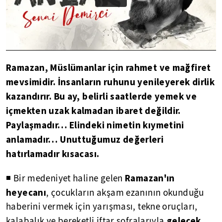
Ramazan, Müslümanlar için rahmet ve mağfiret
mevsimidir. İnsanların ruhunu yenileyerek dirlik
kazandırır. Bu ay, belirli saatlerde yemek ve
içmekten uzak kalmadan ibaret değildir.
Paylaşmadır… Elindeki nimetin kıymetini
anlamadır… Unuttuğumuz değerleri
hatırlamadır kısacası.
Ramazan'ın
◾ Bir medeniyet haline gelen
heyecanı
, çocukların akşam ezanının okunduğu
haberini vermek için yarışması, tekne oruçları,
gelecek
kalabalık ve bereketli iftar sofralarıyla