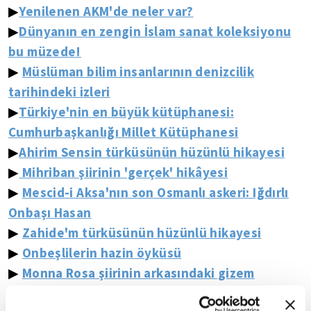
Yenilenen AKM'de neler var?
▶
Dünyanın en zengin İslam sanat koleksiyonu
▶
bu müzede!
Müslüman bilim insanlarının denizcilik
▶
tarihindeki izleri
Türkiye'nin en büyük kütüphanesi:
▶
Cumhurbaşkanlığı Millet Kütüphanesi
Ahirim Sensin türküsünün hüzünlü hikayesi
▶
Mihriban şiirinin 'gerçek' hikâyesi
▶
Mescid-i Aksa'nın son Osmanlı askeri: Iğdırlı
▶
Onbaşı Hasan
Zahide'm türküsünün hüzünlü hikayesi
▶
Onbeşlilerin hazin öyküsü
▶
Monna Rosa şiirinin arkasındaki gizem
▶
💠💠💠