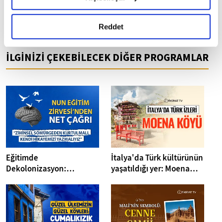
okumak ve sitemizi ziyaretiniz kapsamında
e-posta adresimiz:
gerçekleştirilen veri işleme faaliyetleri ile ilgili daha
detaylı bilgi almak için lütfen
tıklayınız.
Reddet
fikriyat@fikriyat.com.tr
İLGİNİZİ ÇEKEBİLECEK DİĞER PROGRAMLAR
Eğitimde
İtalya'da Türk kültürünün
Dekolonizasyon:
yaşatıldığı yer: Moena
“Zihinsel Sömürgeden
Köyü
Kurtulmalı, Kendi
Hikayemizi Yazmalıyız”