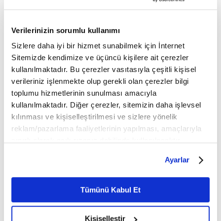
FİKRİYAT.COM SOSYAL MEDYADA!
Verilerinizin sorumlu kullanımı
sosyal medya adreslerinden
Fikriyat'ı aşağıdaki
Sizlere daha iyi bir hizmet sunabilmek için İnternet
takip edebilirsiniz;
Sitemizde kendimize ve üçüncü kişilere ait çerezler
kullanılmaktadır. Bu çerezler vasıtasıyla çeşitli kişisel
👉
TWITTER
verileriniz işlenmekte olup gerekli olan çerezler bilgi
toplumu hizmetlerinin sunulması amacıyla
kullanılmaktadır. Diğer çerezler, sitemizin daha işlevsel
👉
INSTAGRAM
kılınması ve kişiselleştirilmesi ve sizlere yönelik
reklam/pazarlama faaliyetlerinin yapılması, amaçlarıyla
👉
FACEBOOK
sınırlı olarak açık rızanız dahilinde kullanılacaktır.
Çerezlere ilişkin tercihlerinizi çerez paneli vasıtasıyla
YOUTUBE
👉
🔔
Ayarlar
belirleyebilirsiniz. Çerezlere ilişkin detaylı bilgi için
Ayarlar butonuna tıklayabilir,
Çerez Bilgilendirme
Fikriyat.com mobil uygulamasını ise buradan
👉
Metnimizi ziyaret edebilirsiniz.
Tümünü Kabul Et
indirebilirsiniz.
6698 sayılı Kişisel Verilerin Korunması Kanunu uyarınca
hazırlanmış olan İnternet Sitesi Aydınlatma Metnimizi
Görüş ve önerileriniz için bizlere ulaşabileceğiniz
Kişiselleştir