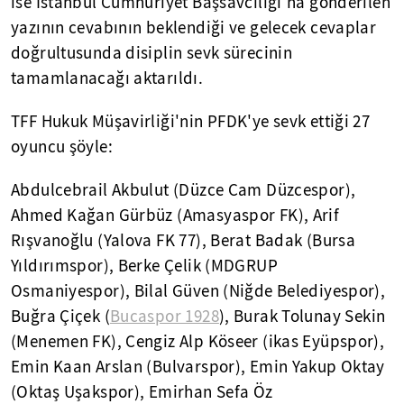
ise İstanbul Cumhuriyet Başsavcılığı'na gönderilen
yazının cevabının beklendiği ve gelecek cevaplar
doğrultusunda disiplin sevk sürecinin
tamamlanacağı aktarıldı.
TFF Hukuk Müşavirliği'nin PFDK'ye sevk ettiği 27
oyuncu şöyle:
Abdulcebrail Akbulut (Düzce Cam Düzcespor),
Ahmed Kağan Gürbüz (Amasyaspor FK), Arif
Rışvanoğlu (Yalova FK 77), Berat Badak (Bursa
Yıldırımspor), Berke Çelik (MDGRUP
Osmaniyespor), Bilal Güven (Niğde Belediyespor),
Buğra Çiçek (
Bucaspor 1928
), Burak Tolunay Sekin
(Menemen FK), Cengiz Alp Köseer (ikas Eyüpspor),
Emin Kaan Arslan (Bulvarspor), Emin Yakup Oktay
(Oktaş Uşakspor), Emirhan Sefa Öz