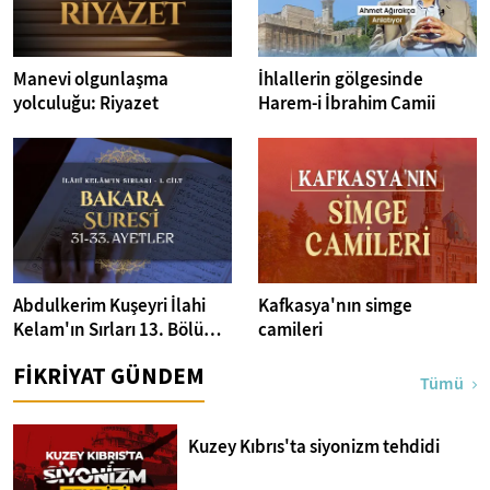
Manevi olgunlaşma
İhlallerin gölgesinde
yolculuğu: Riyazet
Harem-i İbrahim Camii
Abdulkerim Kuşeyri İlahi
Kafkasya'nın simge
Kelam'ın Sırları 13. Bölüm I
camileri
Bakara Suresi 31-33.
FİKRİYAT GÜNDEM
Ayetler Tefsiri
Tümü
Kuzey Kıbrıs'ta siyonizm tehdidi