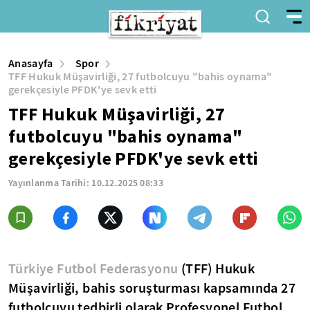
Anasayfa
Spor
TFF Hukuk Müşavirliği, 27 futbolcuyu "bahis oynama"
gerekçesiyle PFDK'ye sevk etti
TFF Hukuk Müşavirliği, 27
futbolcuyu "bahis oynama"
gerekçesiyle PFDK'ye sevk etti
Yayınlanma Tarihi:
10.12.2025 08:33
Türkiye Futbol Federasyonu
(TFF) Hukuk
Müşavirliği, bahis soruşturması kapsamında 27
futbolcuyu tedbirli olarak Profesyonel Futbol