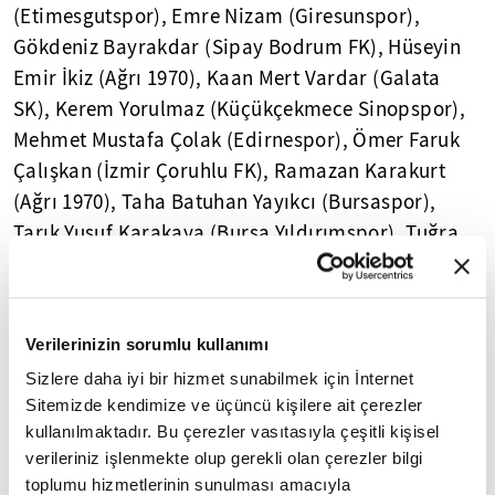
(Etimesgutspor), Emre Nizam (Giresunspor),
Gökdeniz Bayrakdar (Sipay Bodrum FK), Hüseyin
Emir İkiz (Ağrı 1970), Kaan Mert Vardar (Galata
SK), Kerem Yorulmaz (Küçükçekmece Sinopspor),
Mehmet Mustafa Çolak (Edirnespor), Ömer Faruk
Çalışkan (İzmir Çoruhlu FK), Ramazan Karakurt
(Ağrı 1970), Taha Batuhan Yayıkcı (Bursaspor),
Tarık Yusuf Karakaya (Bursa Yıldırımspor), Tuğra
Aygün Ergün (Bandırmaspor), Ulaş Oktay Yıldız
(Beykoz Anadoluspor), Yasin Başaytaç (GMG
Kastamonuspor), Yusuf Sertkaya (Sipay Bodrum
Verilerinizin sorumlu kullanımı
FK), Yusuf Tursun (Sultan Su İnegölspor)
Sizlere daha iyi bir hizmet sunabilmek için İnternet
Sitemizde kendimize ve üçüncü kişilere ait çerezler
Yasal Uyarı:
Yayınlanan köşe yazısı/haberin tüm hakları
kullanılmaktadır. Bu çerezler vasıtasıyla çeşitli kişisel
Turkuvaz Medya Grubu'na aittir. Kaynak gösterilse dahi
verileriniz işlenmekte olup gerekli olan çerezler bilgi
köşe yazısı/haberin tamamı özel izin alınmadan
toplumu hizmetlerinin sunulması amacıyla
kullanılamaz.