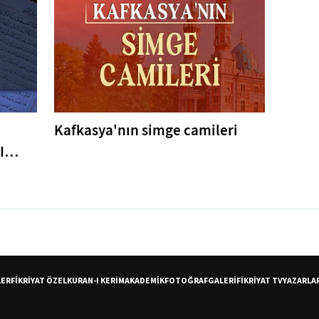
Kafkasya'nın simge camileri
I
er
LER
FİKRİYAT ÖZEL
KURAN-I KERİM
AKADEMİK
FOTOĞRAF
GALERİ
FİKRİYAT TV
YAZARLA