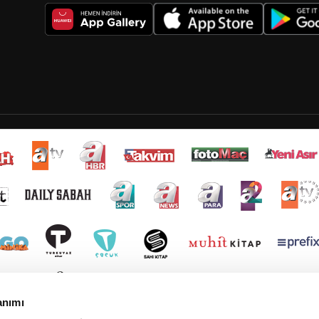
anımı