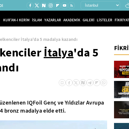
Ol
KUR'AN-I KERİM
İSLAM
YAZARLAR
AKADEMİK
GALERİ
LİSTELER
FİKRİYAT
yelkenciler İtalya'da 5 madalya kazandı
FİKR
lkenciler
İtalya
'da 5
andı
üzenlenen IQFoil Genç ve Yıldızlar Avrupa
 bronz madalya elde etti.