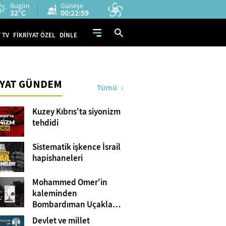
Bugün
Güneşe
32°C
00:22:58
 TV
FİKRİYAT ÖZEL
DİNLE
İYAT GÜNDEM
Tümü
Kuzey Kıbrıs'ta siyonizm
tehdidi
Sistematik işkence İsrail
hapishaneleri
Mohammed Omer'in
kaleminden
Bombardıman Uçakları
ve Tanklar Arasında
Devlet ve millet