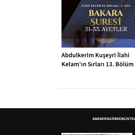
Abdulkerim Kuşeyri İlahi
Kelam'ın Sırları 13. Bölüm 
Bakara Suresi 31-33. Ayetl
Tefsiri
ANASAYFA
GÜNDEM
LİSTE