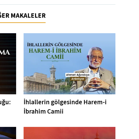
İĞER MAKALELER
uğu:
İhlallerin gölgesinde Harem-i
İbrahim Camii