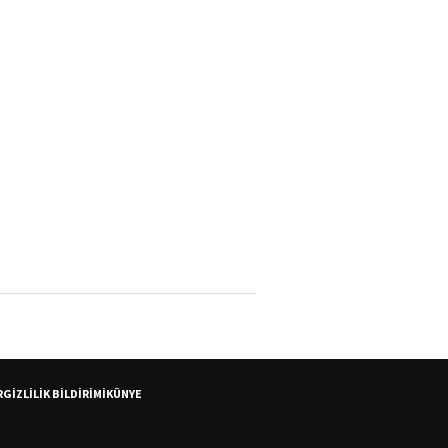
R
GİZLİLİK BİLDİRİMİ
KÜNYE