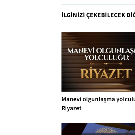
İLGİNİZİ ÇEKEBİLECEK D
Manevi olgunlaşma yolcul
Riyazet