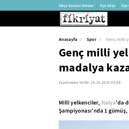
Sıkça Sorulan Sorular
Üye Girişi
Üye 
Anasayfa
Spor
Genç milli 
Genç milli ye
madalya kaz
Yayınlanma Tarihi:
26.10.2025 09:08
Milli yelkenciler,
İtalya
'da d
Şampiyonası'nda 1 gümüş, 4