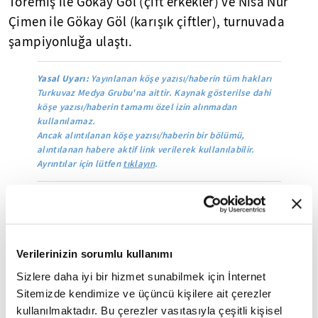
Töremiş ile Gökay Göl (çift erkekler) ve Nisa Nur
Çimen ile Gökay Göl (karışık çiftler), turnuvada
şampiyonluğa ulaştı.
Yasal Uyarı:
Yayınlanan köşe yazısı/haberin tüm hakları
Turkuvaz Medya Grubu'na aittir. Kaynak gösterilse dahi
köşe yazısı/haberin tamamı özel izin alınmadan
kullanılamaz.
Ancak alıntılanan köşe yazısı/haberin bir bölümü,
alıntılanan habere aktif link verilerek kullanılabilir.
Ayrıntılar için lütfen
tıklayın
.
Mobil Uygulamamızı İndirin
Verilerinizin sorumlu kullanımı
Sizlere daha iyi bir hizmet sunabilmek için İnternet
İLGİNİZİ ÇEKEBİLECEK DİĞER MAKALELER
Sitemizde kendimize ve üçüncü kişilere ait çerezler
kullanılmaktadır. Bu çerezler vasıtasıyla çeşitli kişisel