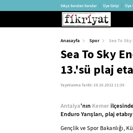
Sıkça Sorulan Sorular
Üye Girişi
Üye 
Anasayfa
Spor
Sea To Sky 
Sea To Sky En
13.'sü plaj et
Yayınlanma Tarihi:
20.10.2022 11:30
Antalya
'nın
Kemer
ilçesinde
Enduro Yarışları, plaj etabıyl
Gençlik ve Spor Bakanlığı, Kü