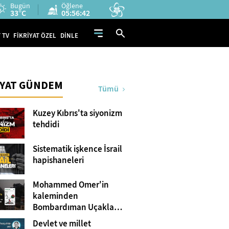
Bugün
Öğlene
33°C
05:56:40
 TV
FİKRİYAT ÖZEL
DİNLE
İYAT GÜNDEM
Tümü
Kuzey Kıbrıs'ta siyonizm
tehdidi
Sistematik işkence İsrail
hapishaneleri
Mohammed Omer'in
kaleminden
Bombardıman Uçakları
ve Tanklar Arasında
Devlet ve millet