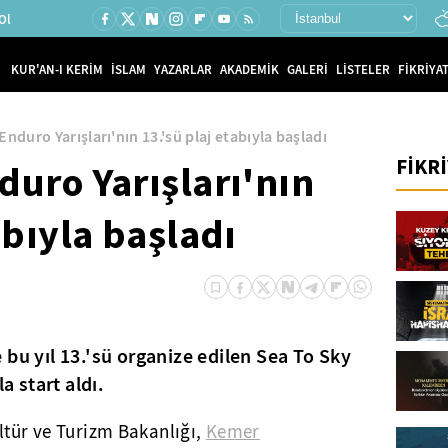
Ol
KUR'AN-I KERİM
İSLAM
YAZARLAR
AKADEMİK
GALERİ
LİSTELER
FİKRİYAT
Enduro Yarışları'nın 13.'sü plaj etabıyla başladı
FİKR
duro Yarışları'nın
abıyla başladı
 bu yıl 13.'sü organize edilen Sea To Sky
a start aldı.
ltür ve Turizm Bakanlığı,
Kemer