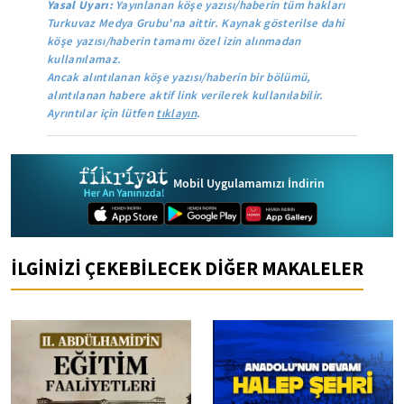
Yasal Uyarı:
Yayınlanan köşe yazısı/haberin tüm hakları
Turkuvaz Medya Grubu'na aittir. Kaynak gösterilse dahi
köşe yazısı/haberin tamamı özel izin alınmadan
kullanılamaz.
Ancak alıntılanan köşe yazısı/haberin bir bölümü,
alıntılanan habere aktif link verilerek kullanılabilir.
Ayrıntılar için lütfen
tıklayın
.
Mobil Uygulamamızı İndirin
İLGİNİZİ ÇEKEBİLECEK DİĞER MAKALELER