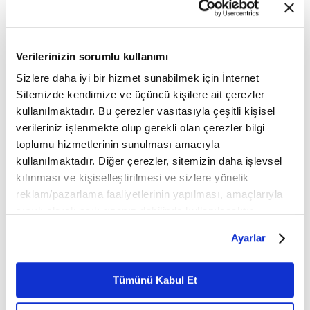
açıklamaya göre, Cumhurbaşkanı Erdoğan, Atiker
Konyaspor Futbol Takımı’nın Ziraat Türkiye
Kupası’nı kazanması dolayısıyla Kulüp Başkanı
Verilerinizin sorumlu kullanımı
Ahmet Şan’a tebrik telgrafı gönderdi.
Sizlere daha iyi bir hizmet sunabilmek için İnternet
Sitemizde kendimize ve üçüncü kişilere ait çerezler
Tribünde yaşanan olaylar
kullanılmaktadır. Bu çerezler vasıtasıyla çeşitli kişisel
Maçın ilk yarısında saha olayları çıktı.
verileriniz işlenmekte olup gerekli olan çerezler bilgi
toplumu hizmetlerinin sunulması amacıyla
Karşılaşmanın 32. dakikasında Medipol Başakşehir
kullanılmaktadır. Diğer çerezler, sitemizin daha işlevsel
kılınması ve kişiselleştirilmesi ve sizlere yönelik
taraftarlarının bulunduğu kale arkası tribününde
reklam/pazarlama faaliyetlerinin yapılması, amaçlarıyla
olaylar meydana geldi.
sınırlı olarak açık rızanız dahilinde kullanılacaktır.
Çerezlere ilişkin tercihlerinizi çerez paneli vasıtasıyla
İki katlı tribünün üst katında bulunan Medipol
Ayarlar
belirleyebilirsiniz. Çerezlere ilişkin detaylı bilgi için
Başakşehir taraftarlarıyla alt katta yer alan
Ayarlar butonuna tıklayabilir,
Çerez Bilgilendirme
Eskişehirspor taraftarları birbirlerine yanıcı ve
Metnimizi ziyaret edebilirsiniz.
Tümünü Kabul Et
6698 sayılı Kişisel Verilerin Korunması Kanunu uyarınca
patlayıcı maddeler attı. Güvenlik güçlerinin