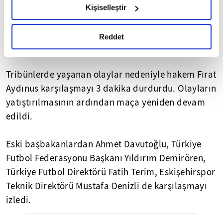
hazırlanmış olan İnternet Sitesi Aydınlatma Metnimizi
müdahalesiyle alt kattaki tribün boşaltıldı. Siyah-
Kişiselleştir
okumak ve sitemizi ziyaretiniz kapsamında
kırmızılı taraftarlar polis eşliğinde Atiker
gerçekleştirilen veri işleme faaliyetleri ile ilgili daha
Konyaspor taraftarlarının bulunduğu tribünlere
detaylı bilgi almak için lütfen
tıklayınız.
Reddet
alındı.
Tribünlerde yaşanan olaylar nedeniyle hakem Fırat
Aydınus karşılaşmayı 3 dakika durdurdu. Olayların
yatıştırılmasının ardından maça yeniden devam
edildi.
Eski başbakanlardan Ahmet Davutoğlu, Türkiye
Futbol Federasyonu Başkanı Yıldırım Demirören,
Türkiye Futbol Direktörü Fatih Terim, Eskişehirspor
Teknik Direktörü Mustafa Denizli de karşılaşmayı
izledi.