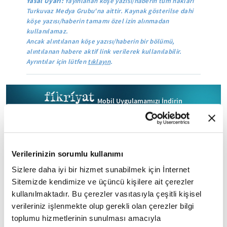
Yasal Uyarı:
Yayınlanan köşe yazısı/haberin tüm hakları
Turkuvaz Medya Grubu'na aittir. Kaynak gösterilse dahi
köşe yazısı/haberin tamamı özel izin alınmadan
kullanılamaz.
Ancak alıntılanan köşe yazısı/haberin bir bölümü,
alıntılanan habere aktif link verilerek kullanılabilir.
Ayrıntılar için lütfen
tıklayın
.
Mobil Uygulamamızı İndirin
İLGİNİZİ ÇEKEBİLECEK DİĞER MAKALELER
Verilerinizin sorumlu kullanımı
Sizlere daha iyi bir hizmet sunabilmek için İnternet
Sitemizde kendimize ve üçüncü kişilere ait çerezler
kullanılmaktadır. Bu çerezler vasıtasıyla çeşitli kişisel
verileriniz işlenmekte olup gerekli olan çerezler bilgi
toplumu hizmetlerinin sunulması amacıyla