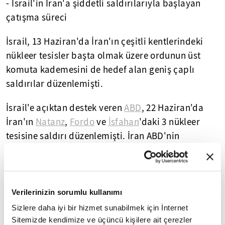
- ⁠İsrail'in İran'a şiddetli saldırılarıyla başlayan
çatışma süreci
İsrail, 13 Haziran'da İran'ın çeşitli kentlerindeki
nükleer tesisler başta olmak üzere ordunun üst
komuta kademesini de hedef alan geniş çaplı
saldırılar düzenlemişti.
İsrail'e açıktan destek veren
ABD
, 22 Haziran'da
İran'ın
Natanz
,
Fordo
ve
İsfahan
'daki 3 nükleer
tesisine saldırı düzenlemişti. İran ABD'nin
saldırısına misilleme olarak 23 Haziran'da,
ABD'nin
Katar
'daki El-Udeyd Hava Üssü'ne
saldırmıştı.
Verilerinizin sorumlu kullanımı
ABD Başkanı
Donald Trump
, 24 Haziran'da İran ile
Sizlere daha iyi bir hizmet sunabilmek için İnternet
İsrail arasında ateşkes sağlandığını duyurmuştu.
Sitemizde kendimize ve üçüncü kişilere ait çerezler