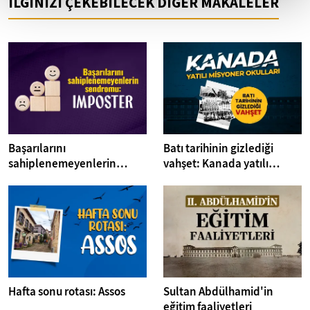
İLGİNİZİ ÇEKEBİLECEK DİĞER MAKALELER
Başarılarını
Batı tarihinin gizlediği
sahiplenemeyenlerin
vahşet: Kanada yatılı
sendromu:Imposter
misyoner okulları
Hafta sonu rotası: Assos
Sultan Abdülhamid'in
eğitim faaliyetleri