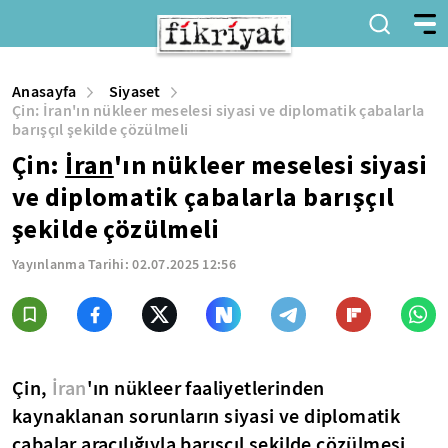
Anasayfa
Siyaset
Çin: İran'ın nükleer meselesi siyasi ve diplomatik çabalarla
barışçıl şekilde çözülmeli
Çin:
İran
'ın nükleer meselesi siyasi
ve diplomatik çabalarla barışçıl
şekilde çözülmeli
Yayınlanma Tarihi:
02.07.2025 12:56
Çin,
İran
'ın nükleer faaliyetlerinden
kaynaklanan sorunların siyasi ve diplomatik
çabalar aracılığıyla barışçıl şekilde çözülmesi