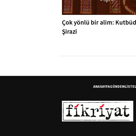
Çok yönlü bir alim: Kutbü
Şirazi
ANASAYFA
GÜNDEM
LİSTE