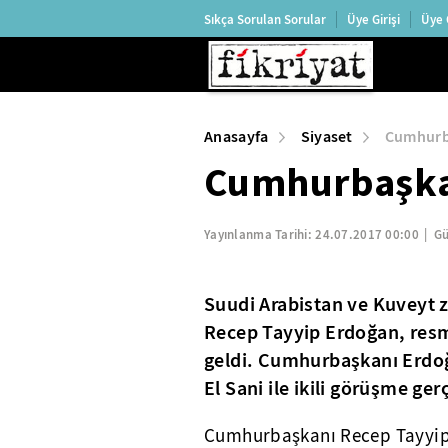
Sıkça Sorulan Sorular
Üye Girişi
Üye 
Anasayfa
Siyaset
Cumhurb
Cumhurbaşka
Yayınlanma Tarihi:
24.07.2017 00:00
Gü
Suudi Arabistan ve Kuveyt
Recep Tayyip Erdoğan, res
geldi. Cumhurbaşkanı Erdo
El Sani ile ikili görüşme ger
Cumhurbaşkanı Recep Tayyip