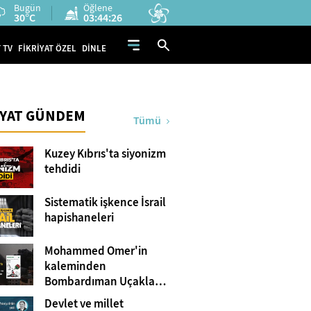
Bugün
Öğlene
30°C
03:44:25
 TV
FİKRİYAT ÖZEL
DİNLE
İYAT GÜNDEM
Tümü
Kuzey Kıbrıs'ta siyonizm
tehdidi
Sistematik işkence İsrail
hapishaneleri
Mohammed Omer'in
kaleminden
Bombardıman Uçakları
ve Tanklar Arasında
Devlet ve millet