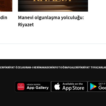
ddin
Manevi olgunlaşma yolculuğu:
Riyazet
LER
FİKRİYAT ÖZEL
KURAN-I KERİM
AKADEMİK
FOTOĞRAF
GALERİ
FİKRİYAT TV
YAZARLA