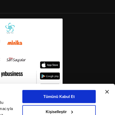
Tümünü Kabul Et
Bu
amacıyla
Kişiselleştir
ma