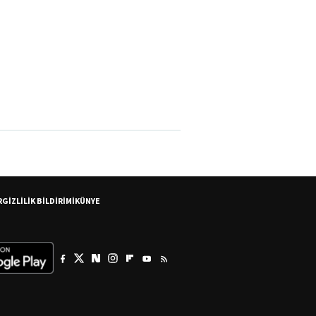
R
GİZLİLİK BİLDİRİMİ
KÜNYE