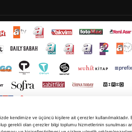
mizde kendimize ve üçüncü kişilere ait çerezler kullanılmaktadır. 
e olup gerekli olan çerezler bilgi toplumu hizmetlerinin sunulması 
kılınması ve kişiselleştirilmesi ve sizlere yönelik reklam/pazarla