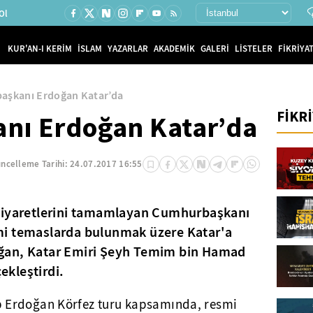
Ol
KUR'AN-I KERİM
İSLAM
YAZARLAR
AKADEMİK
GALERİ
LİSTELER
FİKRİYAT
aşkanı Erdoğan Katar’da
FİKR
nı Erdoğan Katar’da
ncelleme Tarihi:
24.07.2017 16:55
 ziyaretlerini tamamlayan Cumhurbaşkanı
mi temaslarda bulunmak üzere Katar'a
ğan, Katar Emiri Şeyh Temim bin Hamad
çekleştirdi.
 Erdoğan Körfez turu kapsamında, resmi