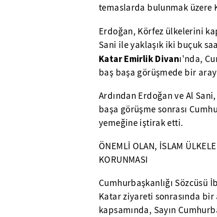
temaslarda bulunmak üzere K
Erdoğan, Körfez ülkelerini k
Sani ile yaklaşık iki buçuk sa
Katar Emirlik
Divan
ı'nda, Cu
baş başa görüşmede bir aray
Ardından Erdoğan ve Al Sani, 
başa görüşme sonrası Cumhur
yemeğine iştirak etti.
ÖNEMLİ OLAN, İSLAM ÜLKELE
KORUNMASI
Cumhurbaşkanlığı Sözcüsü İ
Katar ziyareti sonrasında bir
kapsamında, Sayın Cumhurbaş