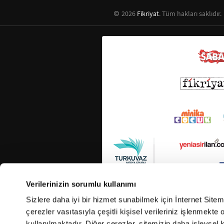
2026
Fikriyat
. Tüm hakları saklıdır.
Verilerinizin sorumlu kullanımı
Sizlere daha iyi bir hizmet sunabilmek için İnternet Site
çerezler vasıtasıyla çeşitli kişisel verileriniz işlenmekt
kullanılmaktadır. Diğer çerezler, sitemizin daha işlevsel 