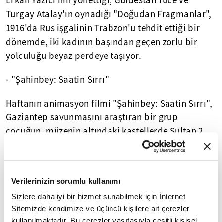
Erkan Yazıcı'nın yönettiği, Güldestan Yüce ve
Turgay Atalay'ın oynadığı "Doğudan Fragmanlar",
1916'da Rus işgalinin Trabzon'u tehdit ettiği bir
dönemde, iki kadının başından geçen zorlu bir
yolculuğu beyaz perdeye taşıyor.
- "Şahinbey: Saatin Sırrı"
Haftanın animasyon filmi "Şahinbey: Saatin Sırrı",
Gaziantep savunmasını araştıran bir grup
çocuğun, müzenin altındaki kastellerde Sultan 2.
Abdülhamit tarafından Şahinbey'e hediye edilmiş
bir saat bulmalarını ve saati bulunduğu yerden
almak için planlar yaparken kendilerini takip eden
Verilerinizin sorumlu kullanımı
yabancılar olduğunu fark etmelerini konu ediniyor.
Sizlere daha iyi bir hizmet sunabilmek için İnternet
Sitemizde kendimize ve üçüncü kişilere ait çerezler
Yönetmenliğini Bilal Arıoğlu'nun yaptığı filmin
kullanılmaktadır. Bu çerezler vasıtasıyla çeşitli kişisel