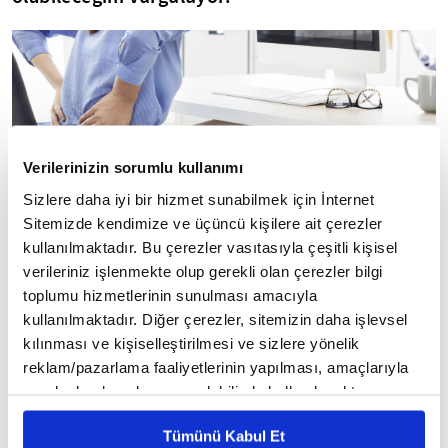
Verilerinizin sorumlu kullanımı
Sizlere daha iyi bir hizmet sunabilmek için İnternet
Sitemizde kendimize ve üçüncü kişilere ait çerezler
PLOS Medicine dergisinde yayımlanan yeni
kullanılmaktadır. Bu çerezler vasıtasıyla çeşitli kişisel
araştırma, modern yaşam tarzının en büyük
verileriniz işlenmekte olup gerekli olan çerezler bilgi
tehlikelerinden birine dikkat çekiyor: Uzun süreli
toplumu hizmetlerinin sunulması amacıyla
hareketsizlik. Yaklaşık 90 bin kişinin 12 yıl boyunca
kullanılmaktadır. Diğer çerezler, sitemizin daha işlevsel
kılınması ve kişiselleştirilmesi ve sizlere yönelik
takip edildiği kapsamlı çalışma, her gün tek
reklam/pazarlama faaliyetlerinin yapılması, amaçlarıyla
seferde 30 dakikadan fazla oturmanın kanserden
sınırlı olarak açık rızanız dahilinde kullanılacaktır.
ölüm riskini önemli ölçüde artırdığını ortaya
Çerezlere ilişkin tercihlerinizi çerez paneli vasıtasıyla
koydu. Özellikle ofis çalışanları ve masa başında
Tümünü Kabul Et
belirleyebilirsiniz. Çerezlere ilişkin detaylı bilgi için