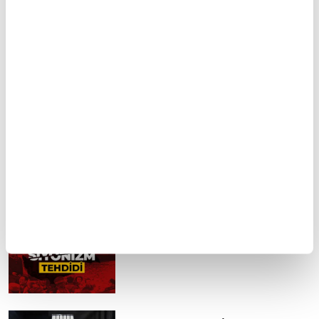
eğitim faaliyetleri
Halep şehri
Çok yönlü bir alim:
Manevi olgunlaşma
Kutbüddin Şirazi
yolculuğu: Riyazet
FİKRİYAT GÜNDEM
Tümü
Kuzey Kıbrıs'ta siyonizm tehdidi