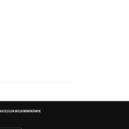
R
GİZLİLİK BİLDİRİMİ
KÜNYE