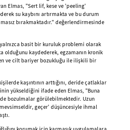
n Elmas, "Sert lif, kese ve 'peeling'
 ederek su kaybını artırmakta ve bu durum
vunmasız bırakmaktadır." değerlendirmesinde
alnızca basit bir kuruluk problemi olarak
ata olduğunu kaydederek, egzamanın kronik
n ve cilt bariyer bozukluğu ile ilişkili bir
şilerde kaşıntının arttığını, deride çatlaklar
inin yükseldiğini ifade eden Elmas, "Buna
e de bozulmalar görülebilmektedir. Uzun
r 'mevsimseldir, geçer' düşüncesiyle ihmal
aştı.
ağlığını korumak için karmaşık uygulamalara