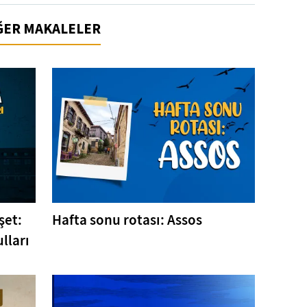
İĞER MAKALELER
şet:
Hafta sonu rotası: Assos
lları