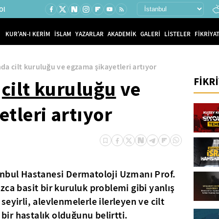
Ol
KUR'AN-I KERİM
İSLAM
YAZARLAR
AKADEMİK
GALERİ
LİSTELER
FİKRİYAT
nda cilt kuruluğu ve egzama şikayetleri artıyor
FİKR
a
cilt kuruluğu
ve
tleri artıyor
anbul Hastanesi Dermatoloji Uzmanı Prof.
zca basit bir kuruluk problemi gibi yanlış
eyirli, alevlenmelerle ilerleyen ve cilt
 bir hastalık olduğunu belirtti.