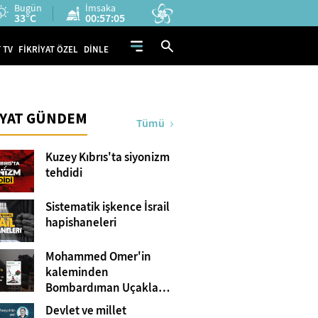
Bugün
İmsaka
33°C
00:57:04
 TV
FİKRİYAT ÖZEL
DİNLE
İYAT GÜNDEM
Tümü
Kuzey Kıbrıs'ta siyonizm
tehdidi
Sistematik işkence İsrail
hapishaneleri
Mohammed Omer'in
kaleminden
Bombardıman Uçakları
ve Tanklar Arasında
Devlet ve millet