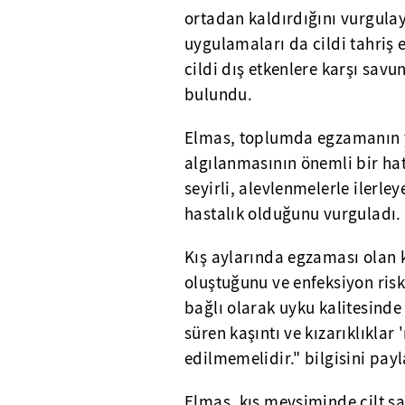
ortadan kaldırdığını vurgulaya
uygulamaları da cildi tahriş
cildi dış etkenlere karşı sa
bulundu.
Elmas, toplumda egzamanın y
algılanmasının önemli bir h
seyirli, alevlenmelerle ilerleye
hastalık olduğunu vurguladı.
Kış aylarında egzaması olan ki
oluştuğunu ve enfeksiyon risk
bağlı olarak uyku kalitesind
süren kaşıntı ve kızarıklıkla
edilmemelidir." bilgisini payl
Elmas, kış mevsiminde cilt s