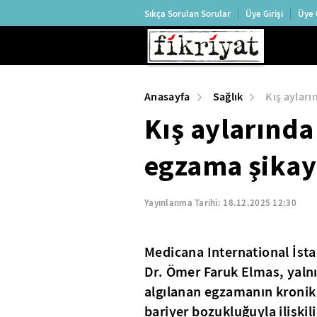
Sıkça Sorulan Sorular
Üye Girişi
Üye 
Anasayfa
Sağlık
Kış ayları
Kış aylarınd
egzama şikaye
Yayınlanma Tarihi:
18.12.2025 12:30
Medicana International İst
Dr. Ömer Faruk Elmas, yalnı
algılanan egzamanın kronik s
bariyer bozukluğuyla ilişkili