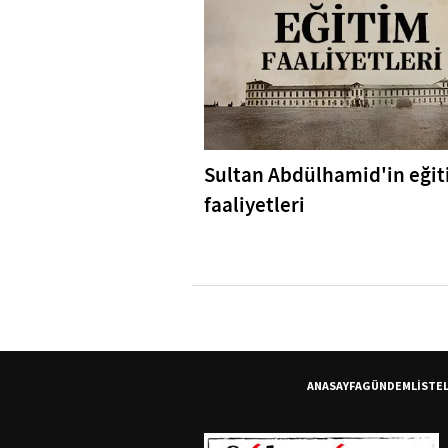
Sultan Abdülhamid'in eği
faaliyetleri
ANASAYFA
GÜNDEM
LİSTE