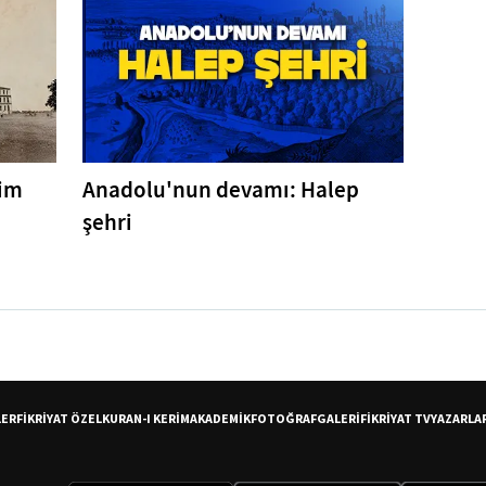
tim
Anadolu'nun devamı: Halep
şehri
LER
FİKRİYAT ÖZEL
KURAN-I KERİM
AKADEMİK
FOTOĞRAF
GALERİ
FİKRİYAT TV
YAZARLA