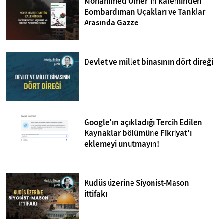
Mohammed Omer'in kaleminden
Bombardıman Uçakları ve Tanklar
Arasında Gazze
Devlet ve millet binasının dört direği
Google'ın açıkladığı Tercih Edilen
Kaynaklar bölümüne Fikriyat'ı
eklemeyi unutmayın!
Kudüs üzerine Siyonist-Mason
ittifakı