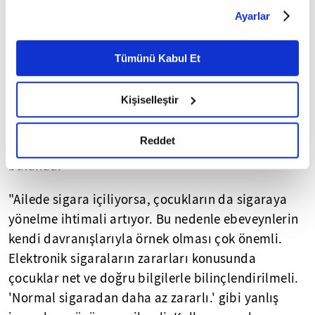
Çerezlere ilişkin tercihlerinizi çerez paneli vasıtasıyla
olabiliyor. Gebelik döneminde maruz kalındığında
Ayarlar
belirleyebilirsiniz. Çerezlere ilişkin detaylı bilgi için
çocukta ileride astım oluşması, ani ölüm, düşük
Ayarlar butonuna tıklayabilir,
Çerez Bilgilendirme
doğum ağırlığı gibi pek çok problem
Metnimizi ziyaret edebilirsiniz.
Tümünü Kabul Et
oluşturabiliyor."
6698 sayılı Kişisel Verilerin Korunması Kanunu uyarınca
hazırlanmış olan İnternet Sitesi Aydınlatma Metnimizi
Kişiselleştir
Uysal, okul döneminde çocuklar arasında
okumak ve sitemizi ziyaretiniz kapsamında
gerçekleştirilen veri işleme faaliyetleri ile ilgili daha
elektronik ve normal sigara kullanımını
detaylı bilgi almak için lütfen
tıklayınız.
Reddet
engellemek amacıyla ailelere şu tavsiyelerde
bulundu:
"Ailede sigara içiliyorsa, çocukların da sigaraya
yönelme ihtimali artıyor. Bu nedenle ebeveynlerin
kendi davranışlarıyla örnek olması çok önemli.
Elektronik sigaraların zararları konusunda
çocuklar net ve doğru bilgilerle bilinçlendirilmeli.
'Normal sigaradan daha az zararlı.' gibi yanlış