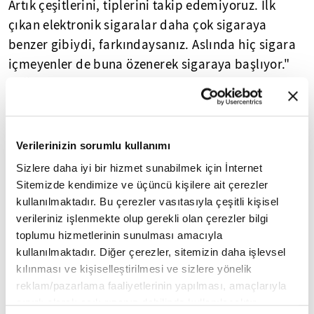
Artık çeşitlerini, tiplerini takip edemiyoruz. İlk
çıkan elektronik sigaralar daha çok sigaraya
benzer gibiydi, farkındaysanız. Aslında hiç sigara
içmeyenler de buna özenerek sigaraya başlıyor."
değerlendirmesini yaptı.
Bağımlılık yapıcı her maddenin sırasıyla
davranışsal, sosyal ve biyolojik bir alışkanlığa
Verilerinizin sorumlu kullanımı
dönüştüğünü, vücudun bu durumun uzun vadeli
Sizlere daha iyi bir hizmet sunabilmek için İnternet
etkilerini kaldıramadığını ve genç yaşta pek çok
Sitemizde kendimize ve üçüncü kişilere ait çerezler
sistemi etkileyen, sağlığı bozan sonuçların
kullanılmaktadır. Bu çerezler vasıtasıyla çeşitli kişisel
yaşandığını vurgulayan Uysal, şöyle devam etti:
verileriniz işlenmekte olup gerekli olan çerezler bilgi
toplumu hizmetlerinin sunulması amacıyla
"Elektronik sigarada akciğerin yanı sıra pek çok
kullanılmaktadır. Diğer çerezler, sitemizin daha işlevsel
organa hasar veren maddeler var. Akut akciğer
kılınması ve kişiselleştirilmesi ve sizlere yönelik
reklam/pazarlama faaliyetlerinin yapılması, amaçlarıyla
hasarı, nörolojik sistemde öğrenme bozuklukları,
sınırlı olarak açık rızanız dahilinde kullanılacaktır.
bir takım hafıza gelişim sorunlarına neden