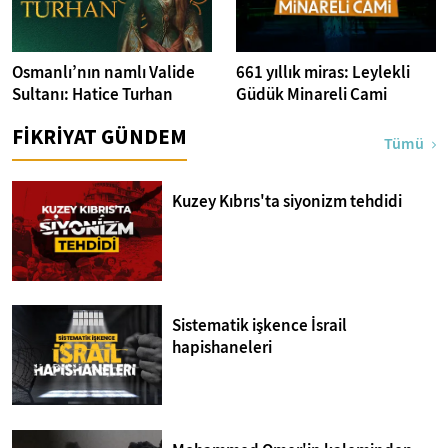
Osmanlı’nın namlı Valide
661 yıllık miras: Leylekli
Sultanı: Hatice Turhan
Güdük Minareli Cami
FİKRİYAT GÜNDEM
Tümü
Kuzey Kıbrıs'ta siyonizm tehdidi
Sistematik işkence İsrail
hapishaneleri