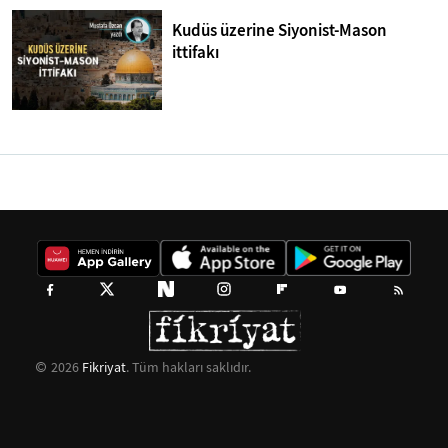
Kudüs üzerine Siyonist-Mason
ittifakı
2026
Fikriyat
. Tüm hakları saklıdır.