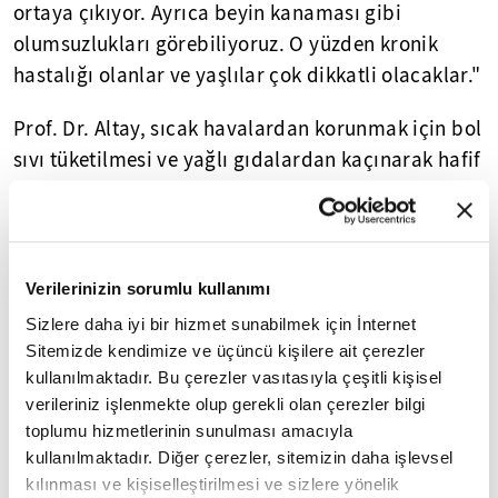
ortaya çıkıyor. Ayrıca beyin kanaması gibi
olumsuzlukları görebiliyoruz. O yüzden kronik
hastalığı olanlar ve yaşlılar çok dikkatli olacaklar."
Prof. Dr. Altay, sıcak havalardan korunmak için bol
sıvı tüketilmesi ve yağlı gıdalardan kaçınarak hafif
yemeklerle sebze ve meyvelerin tercih edilmesi
gerektiğini dile getirdi.
Altay, günün en sıcak saatlerinde mümkün
Verilerinizin sorumlu kullanımı
olmadıkça dışarı çıkılmaması gerektiğini de
Sizlere daha iyi bir hizmet sunabilmek için İnternet
sözlerine ekledi.
Sitemizde kendimize ve üçüncü kişilere ait çerezler
kullanılmaktadır. Bu çerezler vasıtasıyla çeşitli kişisel
Yasal Uyarı:
Yayınlanan köşe yazısı/haberin tüm hakları
verileriniz işlenmekte olup gerekli olan çerezler bilgi
Turkuvaz Medya Grubu'na aittir. Kaynak gösterilse dahi
toplumu hizmetlerinin sunulması amacıyla
köşe yazısı/haberin tamamı özel izin alınmadan
kullanılmaktadır. Diğer çerezler, sitemizin daha işlevsel
kullanılamaz.
kılınması ve kişiselleştirilmesi ve sizlere yönelik
Ancak alıntılanan köşe yazısı/haberin bir bölümü,