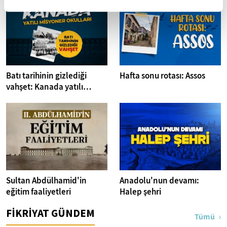
Batı tarihinin gizlediği
Hafta sonu rotası: Assos
vahşet: Kanada yatılı
misyoner okulları
Sultan Abdülhamid'in
Anadolu'nun devamı:
eğitim faaliyetleri
Halep şehri
FİKRİYAT GÜNDEM
Tümü