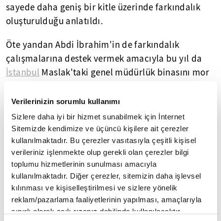
sayede daha geniş bir kitle üzerinde farkındalık
oluşturulduğu anlatıldı.
Öte yandan Abdi İbrahim'in de farkındalık
çalışmalarına destek vermek amacıyla bu yıl da
İstanbul
Maslak'taki genel müdürlük binasını mor
renkle ışıklandırdığı belirtildi.
Verilerinizin sorumlu kullanımı
- Türkiye'de yaklaşık 1 milyon epilepsili var
Sizlere daha iyi bir hizmet sunabilmek için İnternet
Sitemizde kendimize ve üçüncü kişilere ait çerezler
Açıklamada, toplumda "sara hastalığı" olarak da
kullanılmaktadır. Bu çerezler vasıtasıyla çeşitli kişisel
bilinen ve beyindeki kontrolsüz elektriksel
verileriniz işlenmekte olup gerekli olan çerezler bilgi
yayılımlar sonucunda nöbetlerin oluştuğu
toplumu hizmetlerinin sunulması amacıyla
epilepsinin hemen her yaşta görülebildiği
kullanılmaktadır. Diğer çerezler, sitemizin daha işlevsel
vurgulandı.
kılınması ve kişiselleştirilmesi ve sizlere yönelik
reklam/pazarlama faaliyetlerinin yapılması, amaçlarıyla
Epilepsi nöbetlerine ilişkin bilgi verilen
sınırlı olarak açık rızanız dahilinde kullanılacaktır.