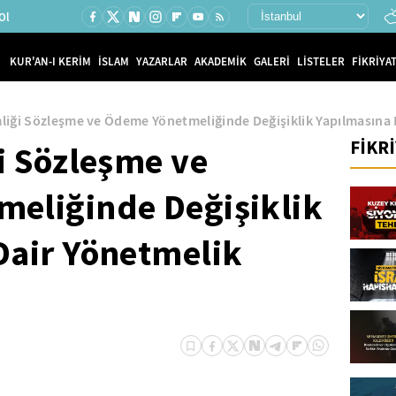
Ol
KUR'AN-I KERİM
İSLAM
YAZARLAR
AKADEMİK
GALERİ
LİSTELER
FİKRİYAT
mliği Sözleşme ve Ödeme Yönetmeliğinde Değişiklik Yapılmasına 
FİKR
i Sözleşme ve
eliğinde Değişiklik
Dair Yönetmelik