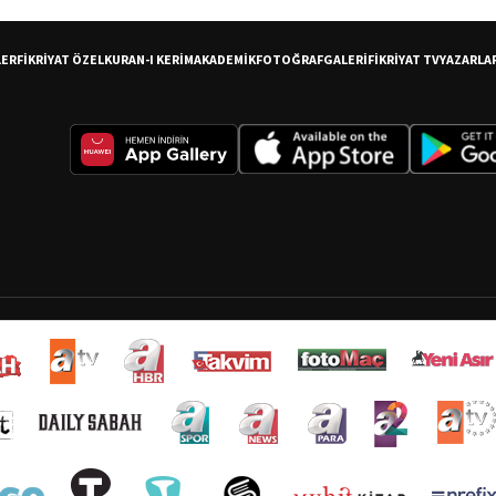
LER
FİKRİYAT ÖZEL
KURAN-I KERİM
AKADEMİK
FOTOĞRAF
GALERİ
FİKRİYAT TV
YAZARLA