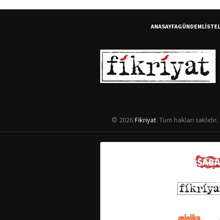
ANASAYFA
GÜNDEM
LİSTE
2026
Fikriyat
. Tüm hakları saklıdır.