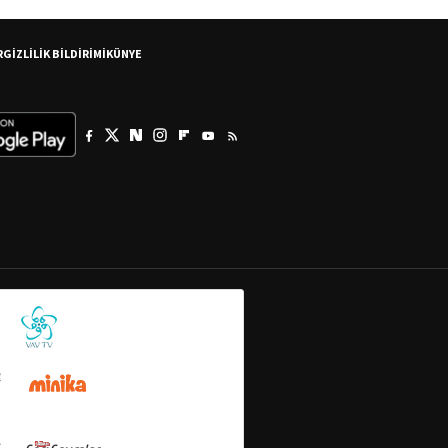
R
GİZLİLİK BİLDİRİMİ
KÜNYE