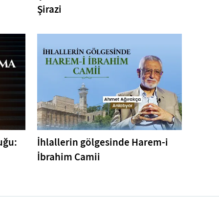
Şirazi
uğu:
İhlallerin gölgesinde Harem-i
İbrahim Camii