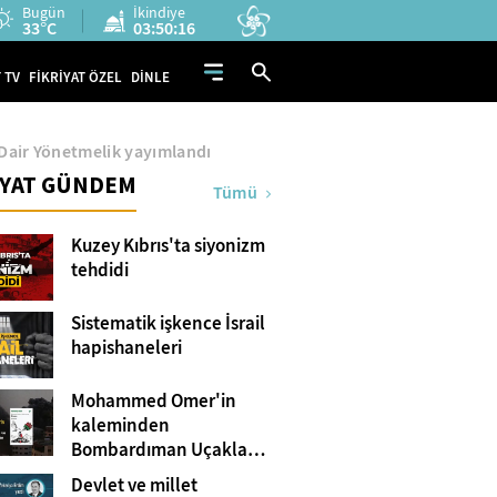
Bugün
İkindiye
33°C
03:50:15
 TV
FİKRİYAT ÖZEL
DİNLE
Dair Yönetmelik yayımlandı
İYAT GÜNDEM
Tümü
Kuzey Kıbrıs'ta siyonizm
tehdidi
Sistematik işkence İsrail
hapishaneleri
Mohammed Omer'in
kaleminden
Bombardıman Uçakları
ve Tanklar Arasında
Devlet ve millet