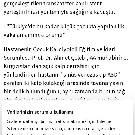
gerçekleştirilen transkateter kaplı stent
yerleştirilmesi yöntemiyle sağlığına kavuştu.
- "Türkiye'de bu kadar küçük çocukta yapılan ilk
vaka anlamında önemli"
Hastanenin Çocuk Kardiyoloji Eğitim ve İdari
Sorumlusu Prof. Dr. Ahmet Çelebi, AA muhabirine,
Kırgızistan'dan açık kalp cerrahisi için
yönlendirilen hastanın "sinüs venozus tip ASD"
denilen iki kalp kulakçığı arasında tavana yakın
bir delik bulunduğunu, aynı zamanda bunun sağ
akciğer toplardamarlarının sağ tarafa açıldığı
doğuştan kalp hastalığı olduğunu söyledi.
Verilerinizin sorumlu kullanımı
Sizlere daha iyi bir hizmet sunabilmek için İnternet
Bu tür hastaların Türkiye'de genel olarak
Sitemizde kendimize ve üçüncü kişilere ait çerezler
hastanelerde açık kalp cerrahisiyle yapılan