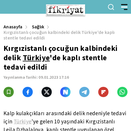
Anasayfa
Sağlık
Kırgızistanlı çocuğun kalbindeki delik Türkiye'de kaplı
stentle tedavi edildi
Kırgızistanlı çocuğun kalbindeki
delik
Türkiye
'de kaplı stentle
tedavi edildi
Yayınlanma Tarihi:
09.01.2023 17:16
Kalp kulakçıkları arasındaki delik nedeniyle tedavi
için
Türkiye
'ye gelen 10 yaşındaki Kırgızistanlı
Leila Dzhalalova, kaplı stentle uygulanan özel