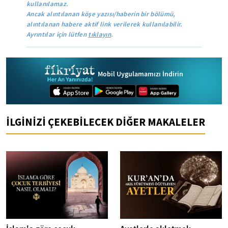
kullanılamaz.
Ancak alıntılanan köşe yazısı/haberin bir bölümü,
alıntılanan habere aktif link verilerek kullanılabilir.
Ayrıntılar için lütfen
tıklayın
.
Mobil Uygulamamızı İndirin
İLGİNİZİ ÇEKEBİLECEK DİĞER MAKALELER