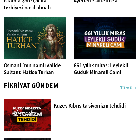
İslam'a göre çocuk
Ayetlerle akletmek
terbiyesi nasıl olmalı
Osmanlı’nın namlı Valide
661 yıllık miras: Leylekli
Sultanı: Hatice Turhan
Güdük Minareli Cami
FİKRİYAT GÜNDEM
Tümü
Kuzey Kıbrıs'ta siyonizm tehdidi