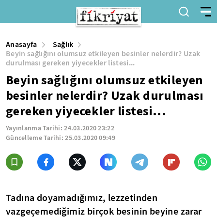
Anasayfa
Sağlık
Beyin sağlığını olumsuz etkileyen besinler nelerdir? Uzak
durulması gereken yiyecekler listesi...
Beyin sağlığını olumsuz etkileyen
besinler nelerdir? Uzak durulması
gereken yiyecekler listesi...
Yayınlanma Tarihi:
24.03.2020 23:22
Güncelleme Tarihi:
25.03.2020 09:49
Tadına doyamadığımız, lezzetinden
vazgeçemediğimiz birçok besinin beyine zarar