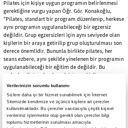
Pilates için kişiye uygun programın belirlenmesi
gerektiğine vurgu yapan Öğr. Gör. Konakoğlu,
"Pilates, standart bir program düzenlenip, herkese
aynı programın uygulanabileceği bir egzersiz
değildir. Grup egzersizleri için aynı seviyede olan
kişilerin bir araya getirilip grup oluşturulması son
derece önemlidir. Bununla birlikte pilates, her
seans ezbere, aynı şekilde yinelenen bir programın
uygulanabileceği bir eğitim de değildir. Bu
nedenle pilatese başlamak isteyen kişiler
fizyoterapistler tarafından değerlendirilmeli ve
Verilerinizin sorumlu kullanımı
uygun seviyeden başlatılmalıdır. Ayrıca kişilerin
Sizlere daha iyi bir hizmet sunabilmek için İnternet
mümkünse fizyoterapist kökenli pilates
Sitemizde kendimize ve üçüncü kişilere ait çerezler
eğitmenlerini tercih etmelerini şiddetle öneriyoruz
kullanılmaktadır. Bu çerezler vasıtasıyla çeşitli kişisel
çünkü herkes pilates eğitmeni olamaz ve herkes
verileriniz işlenmekte olup gerekli olan çerezler bilgi
toplumu hizmetlerinin sunulması amacıyla
pilates yapamaz" diye konuştu.