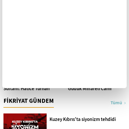
İslam'a göre çocuk
Ayetlerle akletmek
terbiyesi nasıl olmalı
Osmanlı’nın namlı Valide
661 yıllık miras: Leylekli
Sultanı: Hatice Turhan
Güdük Minareli Cami
FİKRİYAT GÜNDEM
Tümü
Kuzey Kıbrıs'ta siyonizm tehdidi