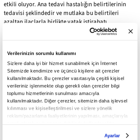
etkili oluyor. Ana tedavi hastalığın belirtilerinin
tedavisi şeklindedir ve mutlaka bu belirtileri
azaltan ilaçlarla birlikte yatak istirahatı
yapılmalıdır. Ayrıca gribe karşı en etkili yöntem ise
aşıdır" diye konuştu.
Verilerinizin sorumlu kullanımı
Yasal Uyarı:
Yayınlanan köşe yazısı/haberin tüm hakları
Sizlere daha iyi bir hizmet sunabilmek için İnternet
Turkuvaz Medya Grubu'na aittir. Kaynak gösterilse dahi
köşe yazısı/haberin tamamı özel izin alınmadan
Sitemizde kendimize ve üçüncü kişilere ait çerezler
kullanılamaz.
kullanılmaktadır. Bu çerezler vasıtasıyla çeşitli kişisel
Ancak alıntılanan köşe yazısı/haberin bir bölümü,
verileriniz işlenmekte olup gerekli olan çerezler bilgi
alıntılanan habere aktif link verilerek kullanılabilir.
toplumu hizmetlerinin sunulması amacıyla
Ayrıntılar için lütfen
tıklayın
.
kullanılmaktadır. Diğer çerezler, sitemizin daha işlevsel
kılınması ve kişiselleştirilmesi ve sizlere yönelik
reklam/pazarlama faaliyetlerinin yapılması, amaçlarıyla
Mobil Uygulamamızı İndirin
sınırlı olarak açık rızanız dahilinde kullanılacaktır.
Çerezlere ilişkin tercihlerinizi çerez paneli vasıtasıyla
Ayarlar
belirleyebilirsiniz. Çerezlere ilişkin detaylı bilgi için