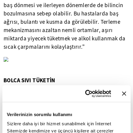
baş dönmesi ve ilerleyen dönemlerde de bilincin
bozulmasına sebep olabilir. Bu hastalarda baş
ağrısı, bulantı ve kusma da görülebilir. Terleme
mekanizmasını azaltan nemli ortamlar, aşırı
miktarda yiyecek tüketmek ve alkol kullanmak da
sıcak çarpmalarını kolaylaştırır."
BOLCA SIVI TÜKETİN
Sıcak yaralanmalarında cildi hassas olanlarda ve
çocuklarda 1. derece yanıklar da meydana
gelebileceğini vurgulayan Aslan, böyle
Verilerinizin sorumlu kullanımı
durumlarda yanan bölgeye soğuk uygulamalar ve
Sizlere daha iyi bir hizmet sunabilmek için İnternet
rahatlatıcı kremlerin uygulanması gerektiğini
Sitemizde kendimize ve üçüncü kişilere ait çerezler