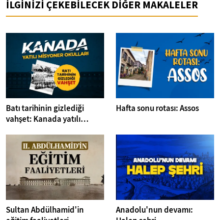
İLGİNİZİ ÇEKEBİLECEK DİĞER MAKALELER
Batı tarihinin gizlediği
Hafta sonu rotası: Assos
vahşet: Kanada yatılı
misyoner okulları
Sultan Abdülhamid'in
Anadolu'nun devamı: