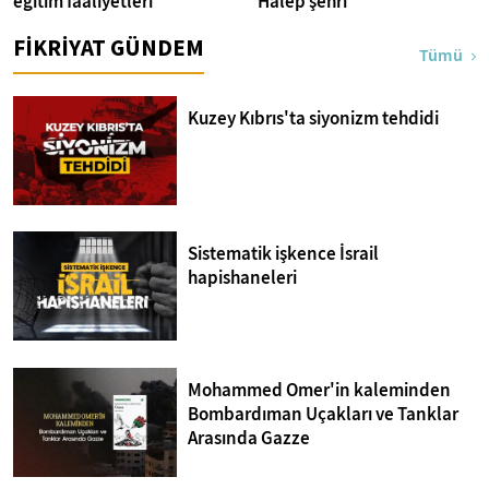
eğitim faaliyetleri
Halep şehri
FİKRİYAT GÜNDEM
Tümü
Kuzey Kıbrıs'ta siyonizm tehdidi
Sistematik işkence İsrail
hapishaneleri
Mohammed Omer'in kaleminden
Bombardıman Uçakları ve Tanklar
Arasında Gazze